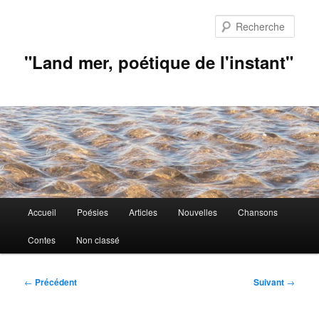
Aller
au
Rech
contenu
principal
"Land mer, poétique de l'instant"
Menu
Accueil
Poésies
Articles
Nouvelles
Chansons
principal
Contes
Non classé
Navigation
←
Précédent
Suivant
→
des
articles