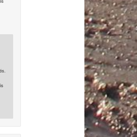
es
és.
is