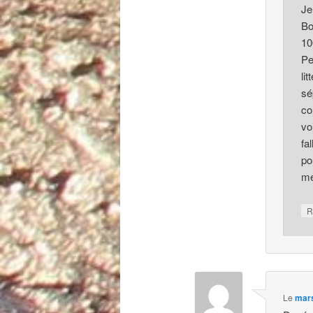
Je
Bo
10
Pe
li
sé
co
vo
fa
po
me
R
Le
mars