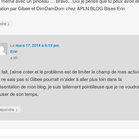
 même avec un pinceau … Bravo…Oui je pense que tu peux avoir d
mation par Gibee et DimDamDom chez APLN BLOG Bises Erin
↓
ndre
Le
mars 17, 2014 à 6:19 pm
,
Erin
a dit :
 fait, j’aime créer et le problème est de limiter le champ de mes activi
 ne sais pas si Gibee pourrait m’aider à aller plus loin dans la
ésentation de mon blog, je suis tellement pointilleuse que je ne voudra
user de son temps.
↓
épondre