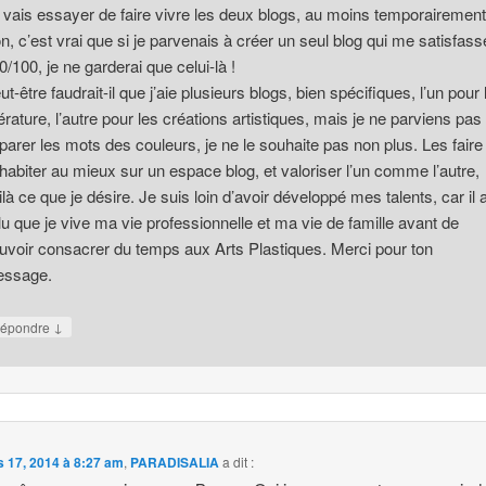
 vais essayer de faire vivre les deux blogs, au moins temporairement
n, c’est vrai que si je parvenais à créer un seul blog qui me satisfass
0/100, je ne garderai que celui-là !
ut-être faudrait-il que j’aie plusieurs blogs, bien spécifiques, l’un pour 
ttérature, l’autre pour les créations artistiques, mais je ne parviens pas
parer les mots des couleurs, je ne le souhaite pas non plus. Les faire
habiter au mieux sur un espace blog, et valoriser l’un comme l’autre,
ilà ce que je désire. Je suis loin d’avoir développé mes talents, car il 
llu que je vive ma vie professionnelle et ma vie de famille avant de
uvoir consacrer du temps aux Arts Plastiques. Merci pour ton
ssage.
↓
épondre
 17, 2014 à 8:27 am
,
PARADISALIA
a dit :