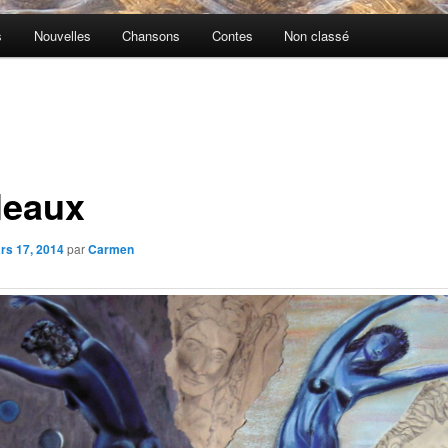
s
Nouvelles
Chansons
Contes
Non classé
leaux
rs 17, 2014
par
Carmen