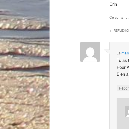
Erin
Ce contenu 
11 RÉFLEXIO
Le
mars
Tu as 
Pour A
Bien a
Répo