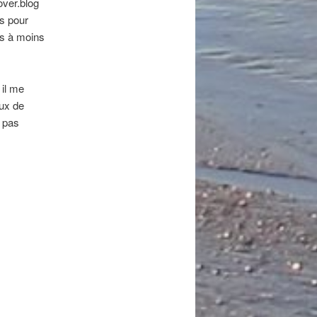
over.blog
is pour
es à moins
 il me
aux de
i pas