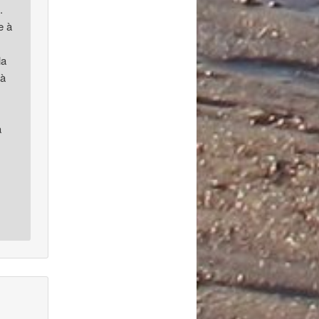
.
e à
la
 à
a