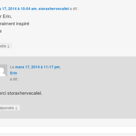
 17, 2014 à 10:04 am
,
storaxhervecaliel
a dit :
r Erin,
vraiment inspiré
s
↓
ndre
Le
mars 17, 2014 à 11:17 pm
,
Erin
a dit :
rci storaxhervecaliel.
↓
épondre