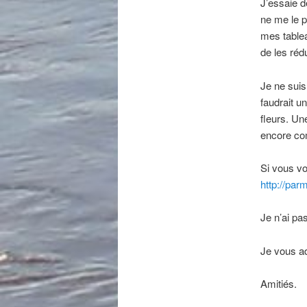
J’essaie d
ne me le p
mes tablea
de les rédu
Je ne suis
faudrait u
fleurs. Un
encore com
Si vous vo
http://par
Je n’ai pa
Je vous ad
Amitiés.