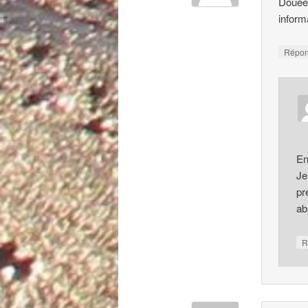
Douée
infor
Répo
En
Je
pr
ab
R