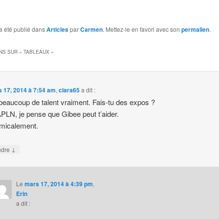
a été publié dans
Articles
par
Carmen
. Mettez-le en favori avec son
permalien
.
NS SUR «
TABLEAUX
»
 17, 2014 à 7:54 am
,
clara65
a dit :
beaucoup de talent vraiment. Fais-tu des expos ?
PLN, je pense que Gibee peut t’aider.
micalement.
↓
ndre
Le
mars 17, 2014 à 4:39 pm
,
Erin
a dit :