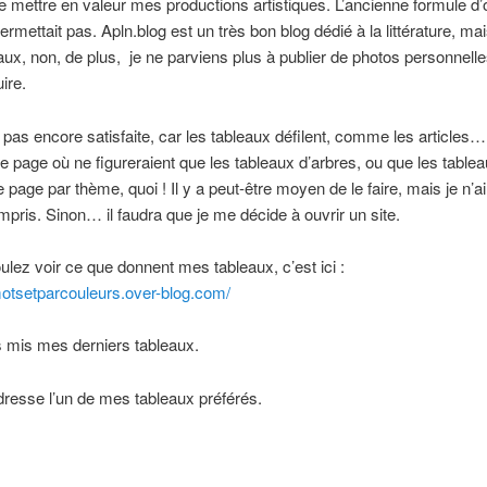
e mettre en valeur mes productions artistiques. L’ancienne formule d’
ermettait pas. Apln.blog est un très bon blog dédié à la littérature, ma
ux, non, de plus, je ne parviens plus à publier de photos personnell
ire.
 pas encore satisfaite, car les tableaux défilent, comme les articles…
ne page où ne figureraient que les tableaux d’arbres, ou que les table
e page par thème, quoi ! Il y a peut-être moyen de le faire, mais je n’a
pris. Sinon… il faudra que je me décide à ouvrir un site.
ulez voir ce que donnent mes tableaux, c’est ici :
motsetparcouleurs.over-blog.com/
s mis mes derniers tableaux.
resse l’un de mes tableaux préférés.