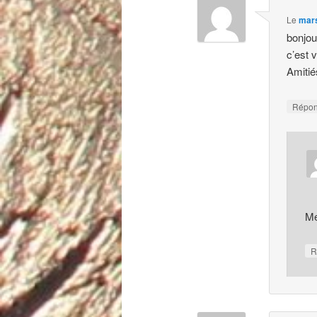
Le
mars
bonjou
c’est 
Amitié
Répo
Me
R