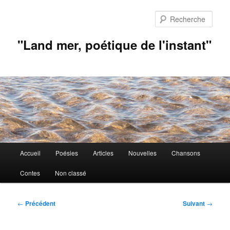
Aller
au
Rech
contenu
principal
"Land mer, poétique de l'instant"
Menu
Accueil
Poésies
Articles
Nouvelles
Chansons
principal
Contes
Non classé
Navigation
←
Précédent
Suivant
→
des
articles