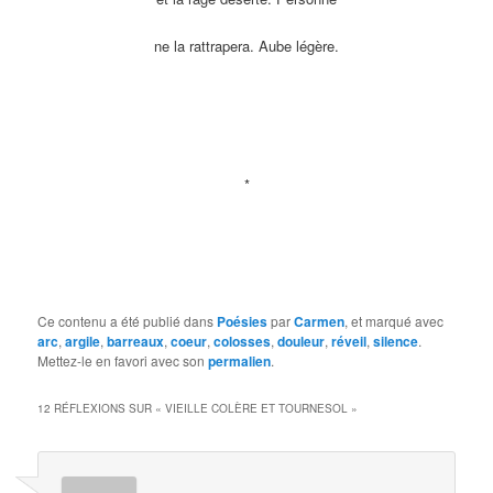
ne la rattrapera. Aube légère.
*
Ce contenu a été publié dans
Poésies
par
Carmen
, et marqué avec
arc
,
argile
,
barreaux
,
coeur
,
colosses
,
douleur
,
réveil
,
silence
.
Mettez-le en favori avec son
permalien
.
12 RÉFLEXIONS SUR «
VIEILLE COLÈRE ET TOURNESOL
»