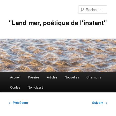
Aller
au
Rech
contenu
principal
"Land mer, poétique de l'instant"
Menu
Accueil
Poésies
Articles
Nouvelles
Chansons
principal
Contes
Non classé
Navigation
←
Précédent
Suivant
→
des
articles