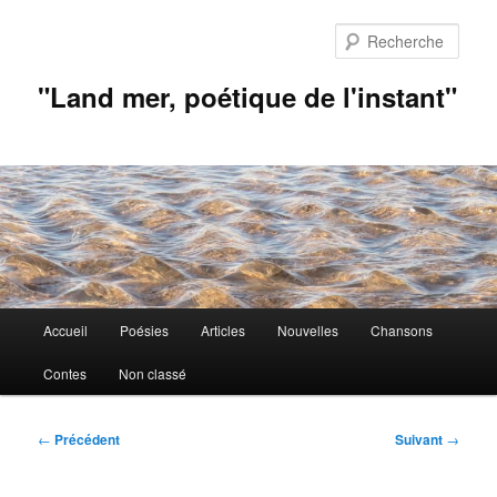
Aller
au
Rech
contenu
principal
"Land mer, poétique de l'instant"
Menu
Accueil
Poésies
Articles
Nouvelles
Chansons
principal
Contes
Non classé
Navigation
←
Précédent
Suivant
→
des
articles