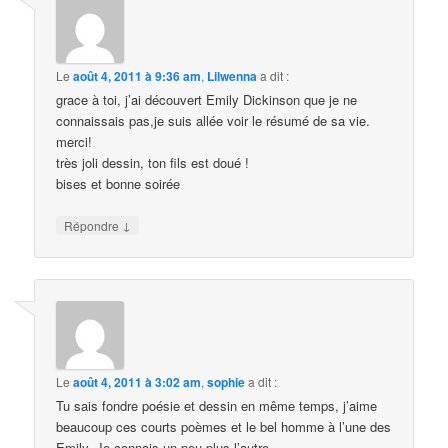
Le
août 4, 2011 à 9:36 am
,
Lilwenna
a dit :
grace à toi, j’ai découvert Emily Dickinson que je ne
connaissais pas,je suis allée voir le résumé de sa vie.
merci!
très joli dessin, ton fils est doué !
bises et bonne soirée
↓
Répondre
Le
août 4, 2011 à 3:02 am
,
sophie
a dit :
Tu sais fondre poésie et dessin en même temps, j’aime
beaucoup ces courts poèmes et le bel homme à l’une des
Emily. Je connais un peu plus l’autre.