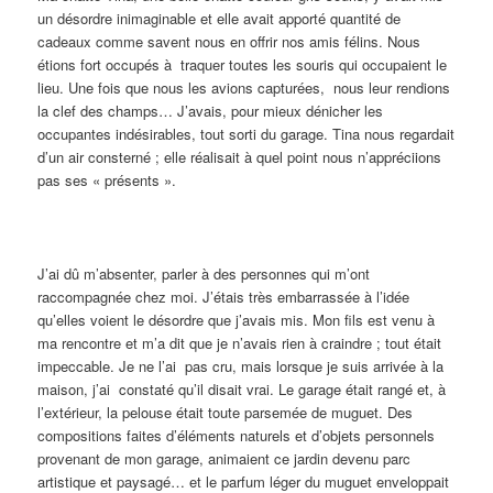
un désordre inimaginable et elle avait apporté quantité de
cadeaux comme savent nous en offrir nos amis félins. Nous
étions fort occupés à traquer toutes les souris qui occupaient le
lieu. Une fois que nous les avions capturées, nous leur rendions
la clef des champs… J’avais, pour mieux dénicher les
occupantes indésirables, tout sorti du garage. Tina nous regardait
d’un air consterné ; elle réalisait à quel point nous n’appréciions
pas ses « présents ».
J’ai dû m’absenter, parler à des personnes qui m’ont
raccompagnée chez moi. J’étais très embarrassée à l’idée
qu’elles voient le désordre que j’avais mis. Mon fils est venu à
ma rencontre et m’a dit que je n’avais rien à craindre ; tout était
impeccable. Je ne l’ai pas cru, mais lorsque je suis arrivée à la
maison, j’ai constaté qu’il disait vrai. Le garage était rangé et, à
l’extérieur, la pelouse était toute parsemée de muguet. Des
compositions faites d’éléments naturels et d’objets personnels
provenant de mon garage, animaient ce jardin devenu parc
artistique et paysagé… et le parfum léger du muguet enveloppait