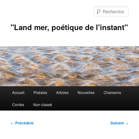
Aller
au
Rech
contenu
principal
"Land mer, poétique de l'instant"
Menu
Accueil
Poésies
Articles
Nouvelles
Chansons
principal
Contes
Non classé
Navigation
←
Précédent
Suivant
→
des
articles