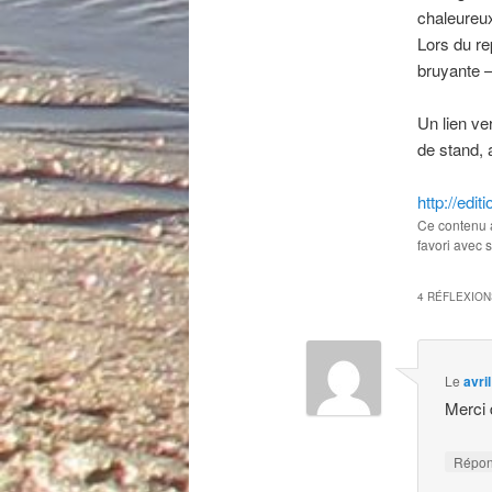
chaleureu
Lors du re
bruyante –
Un lien ve
de stand,
http://edi
Ce contenu 
favori avec 
4 RÉFLEXION
Le
avri
Merci 
Répo