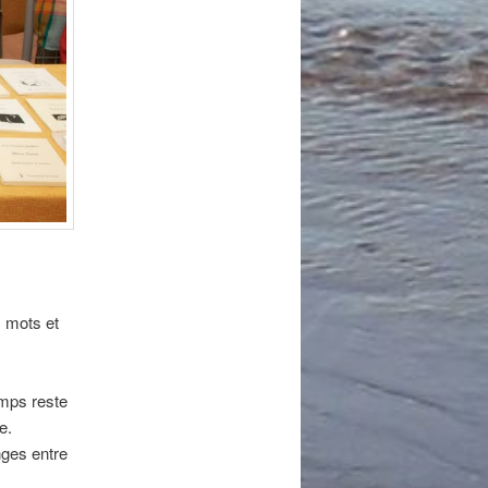
 mots et
emps reste
e.
ges entre