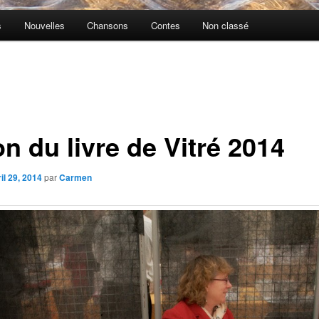
s
Nouvelles
Chansons
Contes
Non classé
n du livre de Vitré 2014
il 29, 2014
par
Carmen