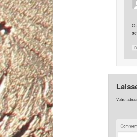
Ou
se
R
Laiss
Votre adres
Comment