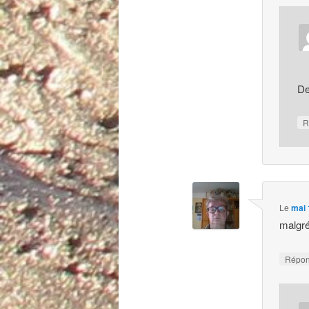
De
R
Le
mai 
malgré
Répo