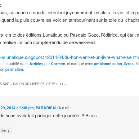
x.
pas, au coude à coude, circulent joyeusement les plats, le vin, et la p
 quand la pluie couvre les voix en tambourinant sur la toile du chapit
rs le site des éditions Lunatique où Pascale Goze, l’éditrice, qui était
 a réalisé un bon compte-rendu de ce week-end.
tionslunatique.blogspot.fr/2014/04/du-bon-vent-et-un-livre-what-else.ht
a été publié dans
Articles
par
Carmen
, et marqué avec
ambiance salon
,
livres
. M
son
permalien
.
S SUR «
SALON DU LIVRE DE VITRÉ 2014
»
l 29, 2014 à 8:36 pm
,
PARADISALIA
a dit :
de nous avoir fait partager cette journée !!! Bises
↓
ndre