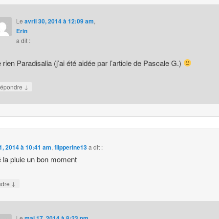
Le
avril 30, 2014 à 12:09 am
,
Erin
a dit :
 rien Paradisalia (j’ai été aidée par l’article de Pascale G.)
↓
épondre
1, 2014 à 10:41 am
,
flipperine13
a dit :
 la pluie un bon moment
↓
ndre
Le
mai 17, 2014 à 8:23 pm
,