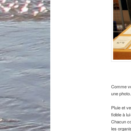
Comme vou
une photo.
Pluie et v
fidèle à l
Chacun co
les organi