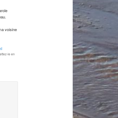
arole
eau.
 ma voisine
ml
ettez-le en