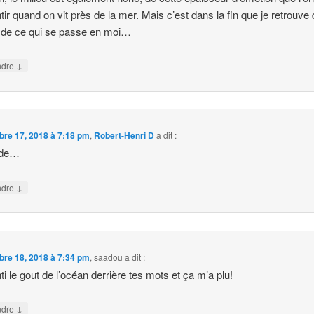
tir quand on vit près de la mer. Mais c’est dans la fin que je retrouve
 de ce qui se passe en moi…
↓
ndre
bre 17, 2018 à 7:18 pm
,
Robert-Henri D
a dit :
ude…
↓
ndre
bre 18, 2018 à 7:34 pm
,
saadou
a dit :
nti le gout de l’océan derrière tes mots et ça m’a plu!
↓
ndre