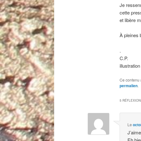
Je ressens
cette pres
et libère 
À pleines 
.
C.P.
illustrati
Ce contenu 
permalien
.
5 RÉFLEXION
Le
octo
J’aime
Eh bie