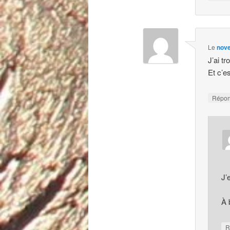
Le
nove
J’ai t
Et c’e
Répo
J’
À 
R