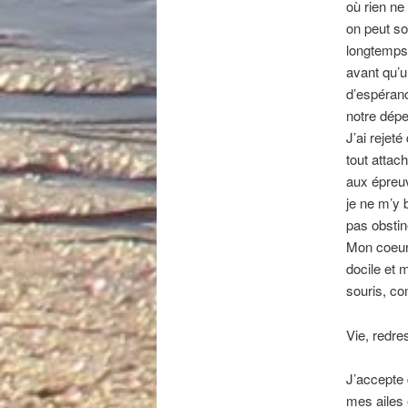
où rien ne
on peut sou
longtemps
avant qu’
d’espéran
notre dép
J’ai rejet
tout attac
aux épreu
je ne m’y 
pas obsti
Mon coeur,
docile et 
souris, con
Vie, redre
J’accepte 
mes ailes 