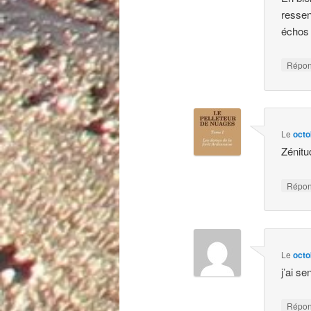
ressen
échos
Répo
Le
octo
Zénit
Répo
Le
octo
j’ai se
Répo