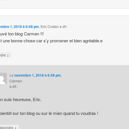
mbre 1, 2018 à 6:08 pm
,
Eric Costan
a dit :
rouvé ton blog Carmen !!!
st une bonne chose car s’y promener et bien agréable.e
↓
ndre
Le
novembre 1, 2018 à 6:58 pm
,
Carmen
a dit :
en suis heureuse, Eric.
bientôt sur ton blog ou sur le mien quand tu voudras !
↓
épondre