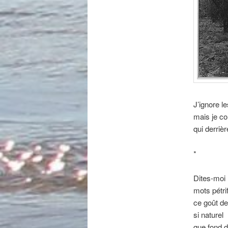
J’ignore l
mais je co
qui derri
*
Dites-moi
mots pétri
ce goût de
si naturel
que fond 