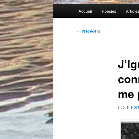
Menu
Accueil
Poésies
Article
principal
Navigation
←
Précédent
des
articles
J’i
con
me 
Publié le
oc