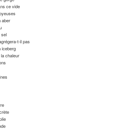
ns ce vide
joyeuses
 aber
u
 sel
grégera-t-il pas
 iceberg
la chaleur
ons
ines
rre
scrète
plie
nde