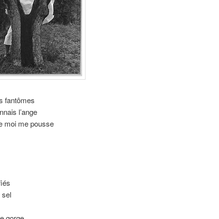
es fantômes
nnais l’ange
ère moi me pousse
fiés
 sel
de gorge