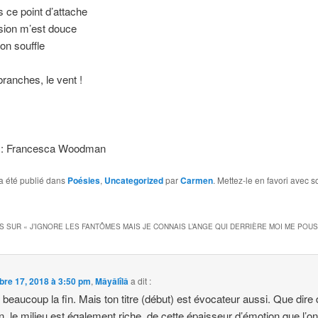
 ce point d’attache
sion m’est douce
mon souffle
branches, le vent !
on : Francesca Woodman
a été publié dans
Poésies
,
Uncategorized
par
Carmen
. Mettez-le en favori avec s
S SUR «
J’IGNORE LES FANTÔMES MAIS JE CONNAIS L’ANGE QUI DERRIÈRE MOI ME POU
bre 17, 2018 à 3:50 pm
,
Mâyâlîlâ
a dit :
 beaucoup la fin. Mais ton titre (début) est évocateur aussi. Que dire
n, le milieu est également riche, de cette épaisseur d’émotion que l’o