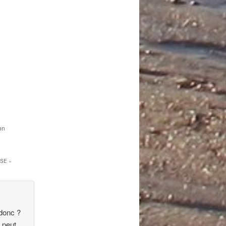
on
SSE
»
 donc ?
n peut