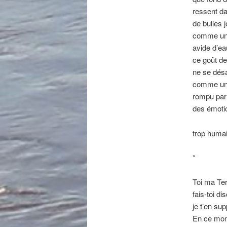
ressent da
de bulles 
comme un
avide d’ea
ce goût de
ne se désa
comme un
rompu par 
des émoti
trop huma
*
Toi ma Te
fais-toi di
je t’en sup
En ce mo