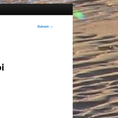
Suivant
→
i