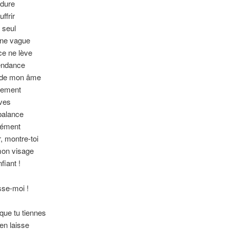
 dure
ffrir
 seul
une vague
ce ne lève
endance
é de mon âme
hement
ves
balance
nément
 montre-toi
mon visage
fiant !
sse-moi !
que tu tiennes
en laisse