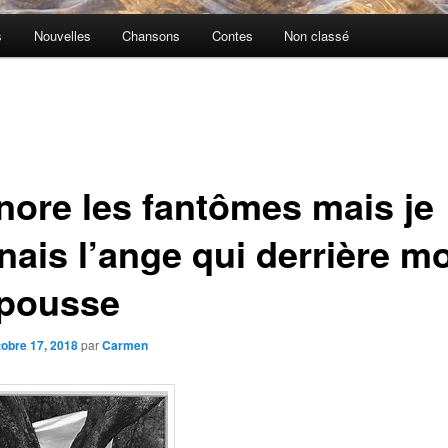
s
Nouvelles
Chansons
Contes
Non classé
gnore les fantômes mais je
nais l’ange qui derrière mo
pousse
tobre 17, 2018
par
Carmen