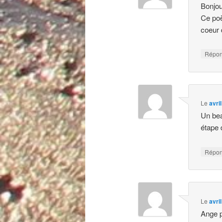
Bonjo
Ce poè
coeur 
Répo
Le
avri
Un bea
étape 
Répo
Le
avri
Ange 