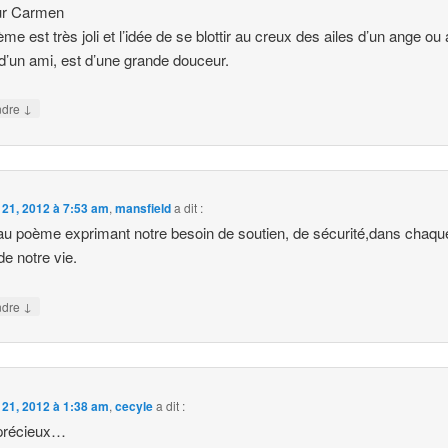
ur Carmen
me est très joli et l’idée de se blottir au creux des ailes d’un ange ou
d’un ami, est d’une grande douceur.
↓
ndre
l 21, 2012 à 7:53 am
,
mansfield
a dit :
u poème exprimant notre besoin de soutien, de sécurité,dans chaqu
de notre vie.
↓
ndre
l 21, 2012 à 1:38 am
,
cecyle
a dit :
précieux…