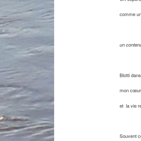
comme un 
un contena
Blotti dan
mon cœur 
et
la vie r
Souvent c