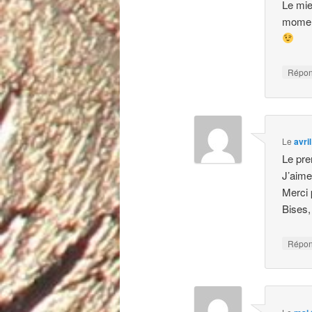
Le mie
mome
Répo
Le
avri
Le pre
J’aime
Merci p
Bises,
Répo