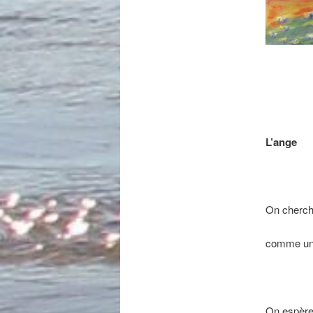
L’ange
On cherch
comme un 
On espère