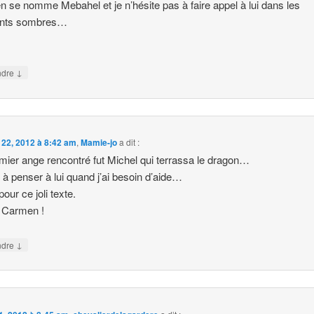
n se nomme Mebahel et je n’hésite pas à faire appel à lui dans les
nts sombres…
↓
ndre
l 22, 2012 à 8:42 am
,
Mamie-jo
a dit :
mier ange rencontré fut Michel qui terrassa le dragon…
 à penser à lui quand j’ai besoin d’aide…
our ce joli texte.
 Carmen !
↓
ndre