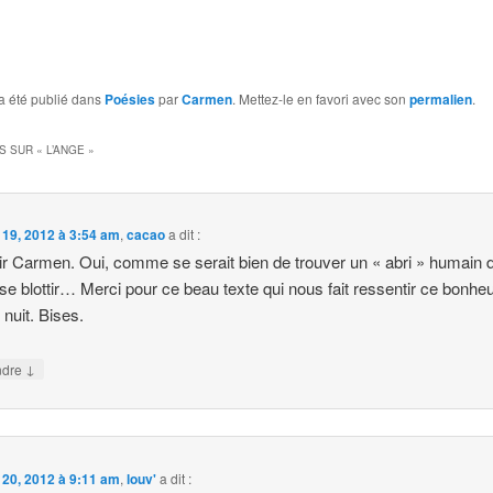
a été publié dans
Poésies
par
Carmen
. Mettez-le en favori avec son
permalien
.
S SUR «
L’ANGE
»
l 19, 2012 à 3:54 am
,
cacao
a dit :
r Carmen. Oui, comme se serait bien de trouver un « abri » humain 
 se blottir… Merci pour ce beau texte qui nous fait ressentir ce bonheu
nuit. Bises.
↓
ndre
l 20, 2012 à 9:11 am
,
louv'
a dit :