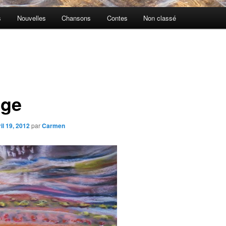
s
Nouvelles
Chansons
Contes
Non classé
nge
il 19, 2012
par
Carmen