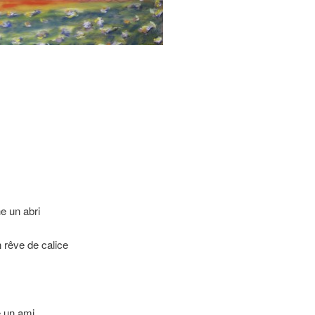
e un abri
rêve de calice
 un ami