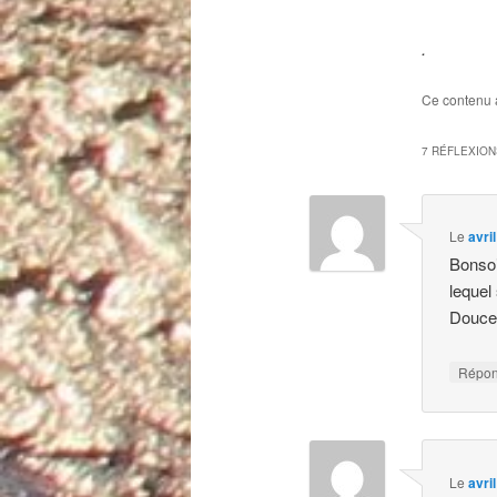
.
Ce contenu 
7 RÉFLEXION
Le
avri
Bonsoi
lequel
Douce 
Répo
Le
avri