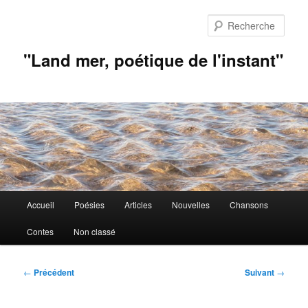
Aller
au
Rech
contenu
principal
"Land mer, poétique de l'instant"
Menu
Accueil
Poésies
Articles
Nouvelles
Chansons
principal
Contes
Non classé
Navigation
←
Précédent
Suivant
→
des
articles