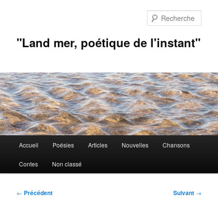
Aller
au
Rech
contenu
principal
"Land mer, poétique de l'instant"
Menu
Accueil
Poésies
Articles
Nouvelles
Chansons
principal
Contes
Non classé
Navigation
←
Précédent
Suivant
→
des
articles