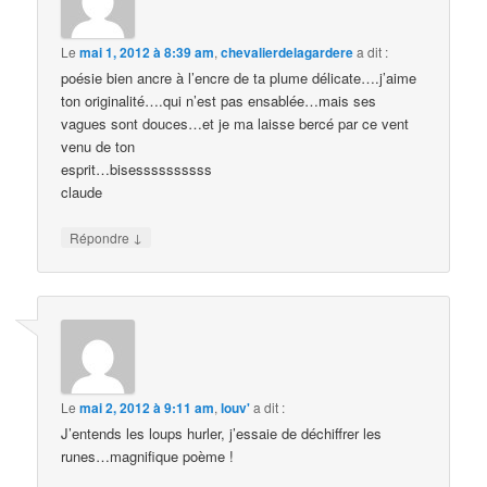
Le
mai 1, 2012 à 8:39 am
,
chevalierdelagardere
a dit :
poésie bien ancre à l’encre de ta plume délicate….j’aime
ton originalité….qui n’est pas ensablée…mais ses
vagues sont douces…et je ma laisse bercé par ce vent
venu de ton
esprit…bisessssssssss
claude
↓
Répondre
Le
mai 2, 2012 à 9:11 am
,
louv'
a dit :
J’entends les loups hurler, j’essaie de déchiffrer les
runes…magnifique poème !