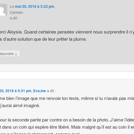
Le
mai 20, 2016 à 3:22 pm
,
Carmen
a dit :
rci Aloysia. Quand certaines pensées viennent nous surprendre il n’
s d’autre solution que de leur prêter la plume.
↓
épondre
20, 2016 à 5:31 pm
,
EvaJoe
a dit :
ime bien l’image que me renvoie ton texte, même si tu n’avais pas mis
 j’aurai aimé imaginé.
our la seconde partie par contre on a besoin de la photo..J’aime l’idé
nt dans un coin qui espère être libéré. Mais malgré qu’il est au coin il e
e pour s’épanouir pleinement, comme quoi…