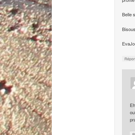
Belle 
Bisou
EvaJo
Répo
Eh
ou
pr
R