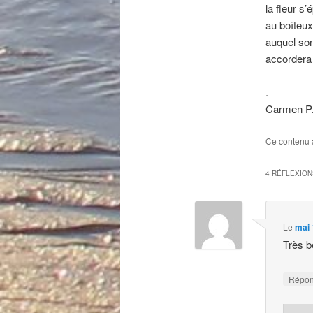
la fleur s’
au boîteu
auquel son
accordera
.
Carmen P
Ce contenu 
4 RÉFLEXION
Le
mai 
Très b
Répo