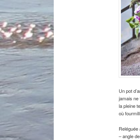
Un pot d’a
jamais ne
la pleine t
où fourmill
Reléguée 
– angle de 