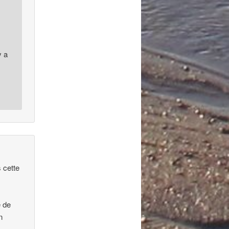
y a
 cette
e de
n