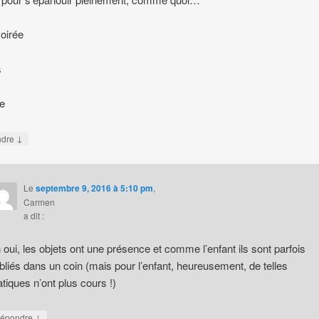
soirée
s
e
↓
ndre
Le
septembre 9, 2016 à 5:10 pm
,
Carmen
a dit :
 oui, les objets ont une présence et comme l’enfant ils sont parfois
bliés dans un coin (mais pour l’enfant, heureusement, de telles
atiques n’ont plus cours !)
↓
épondre