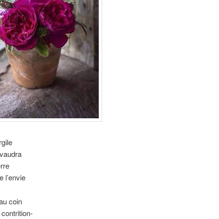
rgile
 vaudra
erre
e l’envie
au coin
contrition-