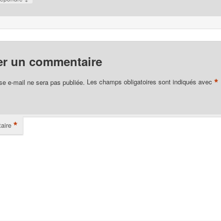
er un commentaire
*
se e-mail ne sera pas publiée.
Les champs obligatoires sont indiqués avec
*
aire