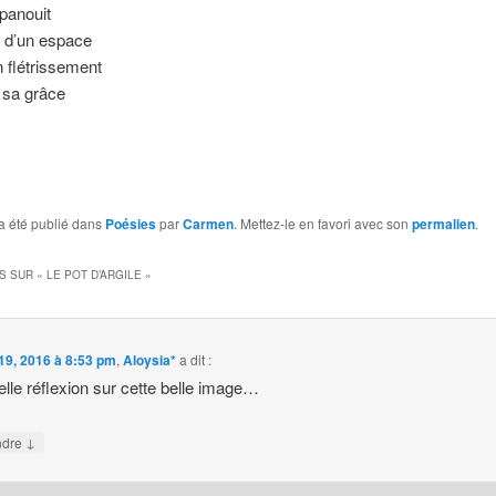
épanouit
x d’un espace
 flétrissement
 sa grâce
.
a été publié dans
Poésies
par
Carmen
. Mettez-le en favori avec son
permalien
.
S SUR «
LE POT D’ARGILE
»
19, 2016 à 8:53 pm
,
Aloysia*
a dit :
elle réflexion sur cette belle image…
↓
ndre