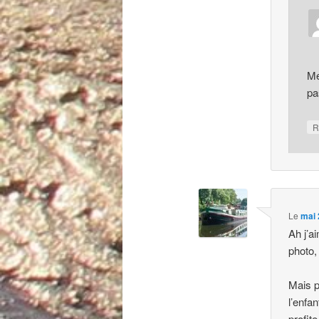
Me
pa
R
Le
mai 
Ah j’a
photo,
Mais p
l’enfa
profit