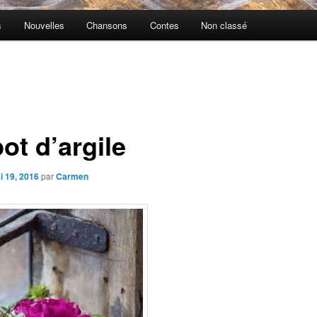
s
Nouvelles
Chansons
Contes
Non classé
ot d’argile
i 19, 2016
par
Carmen