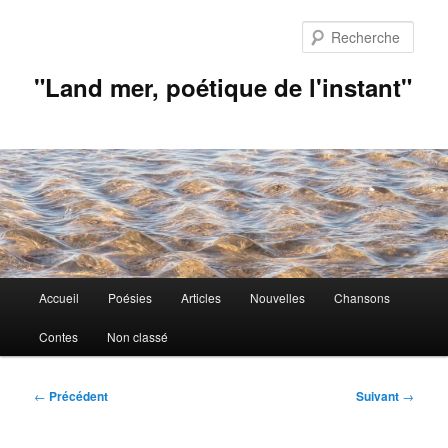
Aller
au
Rech
contenu
principal
"Land mer, poétique de l'instant"
Menu
Accueil
Poésies
Articles
Nouvelles
Chansons
principal
Contes
Non classé
Navigation
←
Précédent
Suivant
→
des
articles