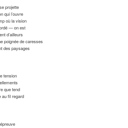
se projette
on qui l’ouvre
p où la vision
cordé — on est
ent d’ailleurs
 poignée de caresses
t des paysages
te tension
vellements
bre que tend
 au fil regard
 l’épreuve