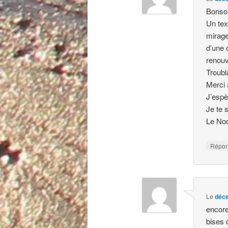
Bonso
Un tex
mirage
d’une 
renouv
Troub
Merci
J’espè
Je te 
Le No
Répo
Le
déce
encore
bises