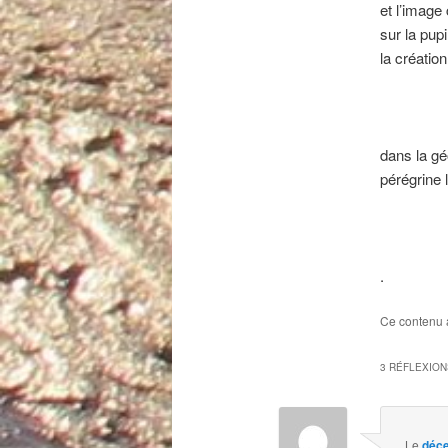
et l’image 
sur la pupi
la création
dans la g
pérégrine 
.
Ce contenu 
3 RÉFLEXION
Le
déce