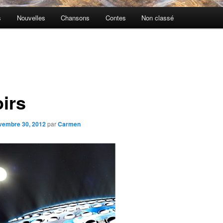
s
Nouvelles
Chansons
Contes
Non classé
oirs
vembre 30, 2012
par
Carmen