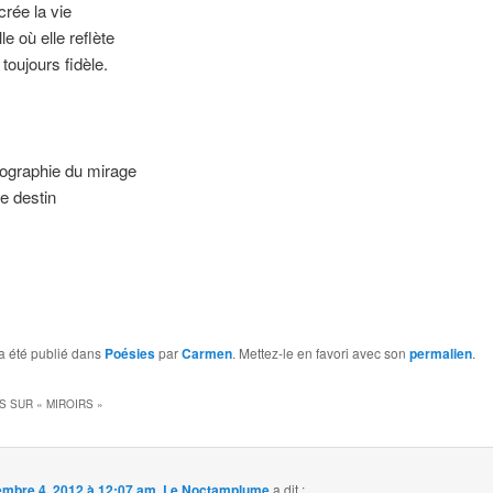
crée la vie
lle où elle reflète
 toujours fidèle.
éographie du mirage
le destin
a été publié dans
Poésies
par
Carmen
. Mettez-le en favori avec son
permalien
.
S SUR «
MIROIRS
»
mbre 4, 2012 à 12:07 am
,
Le Noctamplume
a dit :