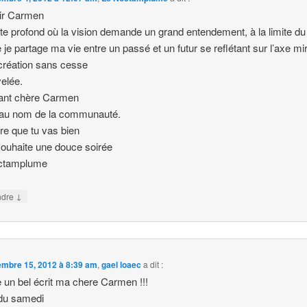
ir Carmen
te profond où la vision demande un grand entendement, à la limite du
 je partage ma vie entre un passé et un futur se reflétant sur l’axe mir
création sans cesse
elée.
lant chère Carmen
 au nom de la communauté.
re que tu vas bien
souhaite une douce soirée
ctamplume
↓
ndre
mbre 15, 2012 à 8:39 am
,
gael loaec
a dit :
 un bel écrit ma chere Carmen !!!
 du samedi