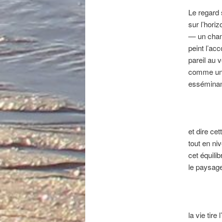
Le regard 
sur l’horiz
— un cham
peint l’ac
pareil au v
comme une
esséminan
et dire cet
tout en ni
cet équili
le paysage
la vie tire