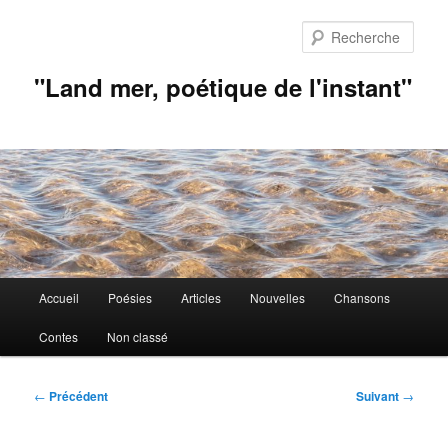
Aller
au
Rech
contenu
principal
"Land mer, poétique de l'instant"
Menu
Accueil
Poésies
Articles
Nouvelles
Chansons
principal
Contes
Non classé
Navigation
←
Précédent
Suivant
→
des
articles