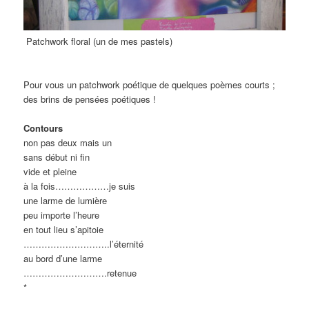
Patchwork floral (un de mes pastels)
Pour vous un patchwork poétique de quel
ques poèmes courts ;
des brins de pensées poétiques !
Contours
non pas deux mais un
sans début ni fin
vide et pleine
à la fois
………………
je suis
une larme de lumière
peu importe l’heure
en tout lieu s’apitoie
………………………..
l’éternité
au bord d’une larme
……………………….
retenue
*