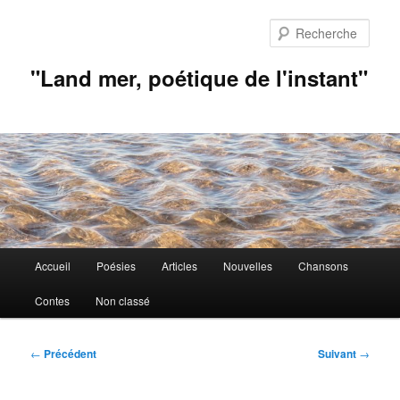
Aller
au
Rech
contenu
principal
"Land mer, poétique de l'instant"
Menu
Accueil
Poésies
Articles
Nouvelles
Chansons
principal
Contes
Non classé
Navigation
←
Précédent
Suivant
→
des
articles