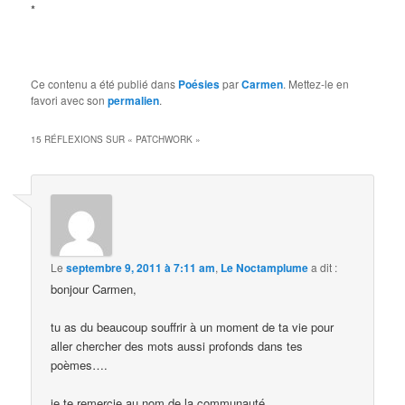
*
Ce contenu a été publié dans
Poésies
par
Carmen
. Mettez-le en
favori avec son
permalien
.
15 RÉFLEXIONS SUR «
PATCHWORK
»
Le
septembre 9, 2011 à 7:11 am
,
Le Noctamplume
a dit :
bonjour Carmen,
tu as du beaucoup souffrir à un moment de ta vie pour
aller chercher des mots aussi profonds dans tes
poèmes….
je te remercie au nom de la communauté