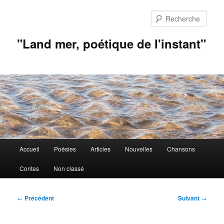
Aller
au
Rech
contenu
principal
"Land mer, poétique de l'instant"
Menu
Accueil
Poésies
Articles
Nouvelles
Chansons
principal
Contes
Non classé
Navigation
←
Précédent
Suivant
→
des
articles