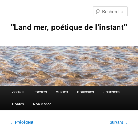
Aller
au
Rech
contenu
principal
"Land mer, poétique de l'instant"
Menu
Accueil
Poésies
Articles
Nouvelles
Chansons
principal
Contes
Non classé
Navigation
←
Précédent
Suivant
→
des
articles