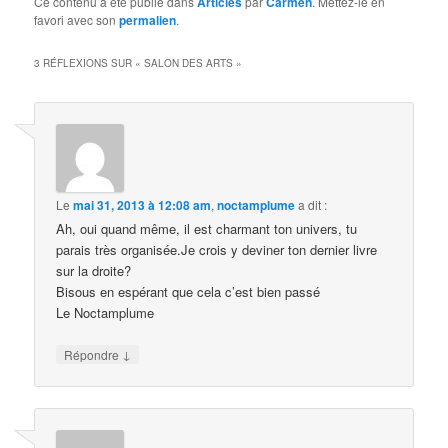
Ce contenu a été publié dans
Articles
par
Carmen
. Mettez-le en
favori avec son
permalien
.
3 RÉFLEXIONS SUR «
SALON DES ARTS
»
Le
mai 31, 2013 à 12:08 am
,
noctamplume
a dit :
Ah, oui quand même, il est charmant ton univers, tu
parais très organisée.Je crois y deviner ton dernier livre
sur la droite?
Bisous en espérant que cela c’est bien passé
Le Noctamplume
↓
Répondre