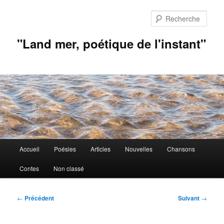
Aller
au
Rech
contenu
principal
"Land mer, poétique de l'instant"
Menu
Accueil
Poésies
Articles
Nouvelles
Chansons
principal
Contes
Non classé
Navigation
←
Précédent
Suivant
→
des
articles