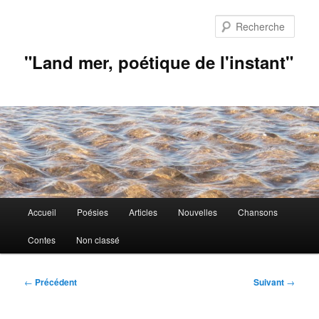
Aller
au
Rech
contenu
principal
"Land mer, poétique de l'instant"
Menu
Accueil
Poésies
Articles
Nouvelles
Chansons
principal
Contes
Non classé
Navigation
←
Précédent
Suivant
→
des
articles