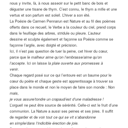
nous y invite, là, à nous asseoir sur le petit banc de bois et
déguster une tisane de thym. C’est connu, le thym a mille et une
vertus et son parfum est soleil. L’hiver a son été.
La Poésie de Carmen Pennarun est Nature et au fil des poèmes
offerts dans ce recueil, le Verbe a la couleur du ciel, prend corps
dans le feuillage des arbres, stridule ou pleure. L’auteur
dessine et sculpte également et façonne sa Poésie comme se
façonne l’argile, avec doigté et précision.
Ici, il n’est pas question de tuer la peine, cet hiver du cœur,
parce que
le malheur aime qu’on l’embrasse/aime qu’on
l’accepte
. Ici on laisse
la plaie ouverte aux promesses à
venir
.
Chaque regard posé sur ce qui l’entoure est un baume pour le
cœur du poète et chaque geste est apprentissage à trouver sa
place dans le monde et non le moyen de faire son monde :
Non
mais,
je vous assure/tondre un crapaud/est d’une maladresse !
L’orgueil ne peut être source de sérénité. Celle-ci est le fruit d’une
communion. La Nature a aussi ses peines et ses joies. Il suffit
de regarder et de voir
tout ce qui se vit s’abandonne
en simple/dans l’indicible érection de joie.