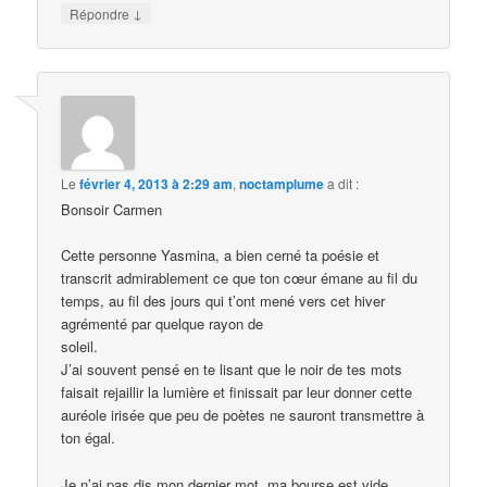
↓
Répondre
Le
février 4, 2013 à 2:29 am
,
noctamplume
a dit :
Bonsoir Carmen
Cette personne Yasmina, a bien cerné ta poésie et
transcrit admirablement ce que ton cœur émane au fil du
temps, au fil des jours qui t’ont mené vers cet hiver
agrémenté par quelque rayon de
soleil.
J’ai souvent pensé en te lisant que le noir de tes mots
faisait rejaillir la lumière et finissait par leur donner cette
auréole irisée que peu de poètes ne sauront transmettre à
ton égal.
Je n’ai pas dis mon dernier mot, ma bourse est vide,