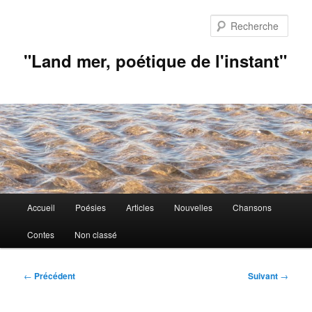
Aller
au
Rech
contenu
principal
"Land mer, poétique de l'instant"
Menu
Accueil
Poésies
Articles
Nouvelles
Chansons
principal
Contes
Non classé
Navigation
←
Précédent
Suivant
→
des
articles