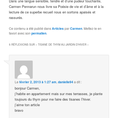
Dans une langue sensible, tendre et d’une pudeur touchante,
Carmen Pennarun nous livre sa Poésie de vie et d’âme et à la
lecture de ce superbe recueil nous en sortons apaisés et
rassurés.
Ce contenu a été publié dans
Articles
par
Carmen
. Mettez-le en
favori avec son
permalien
.
5 RÉFLEXIONS SUR «
TISANE DE THYM AU JARDIN D’HIVER
»
Le
février 2, 2013 à 1:27 am
,
danielle94
a dit :
bonjour Carmen,
j’habite en appartement mais sur mes terrasses, je plante
toujours du thym pour me faire des tisanes l’hiver.
j’aime ton article
bravo