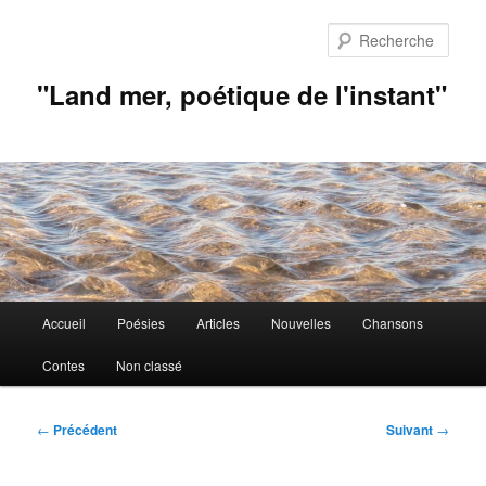
Aller
au
Rech
contenu
principal
"Land mer, poétique de l'instant"
Menu
Accueil
Poésies
Articles
Nouvelles
Chansons
principal
Contes
Non classé
Navigation
←
Précédent
Suivant
→
des
articles