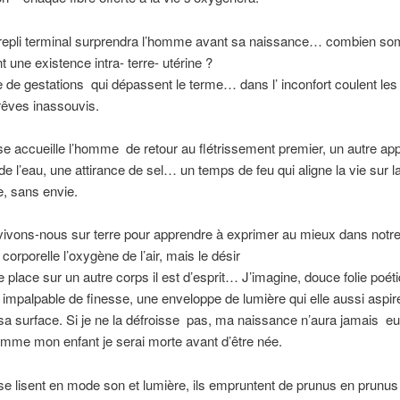
e repli terminal surprendra l’homme avant sa naissance… combien s
t une existence intra- terre- utérine ?
 de gestations
qui dépassent le terme… dans l’ inconfort coulent le
 rêves inassouvis.
sse accueille l’homme
de retour au flétrissement premier, un autre app
de l’eau, une attirance de sel… un temps de feu qui aligne la vie sur l
, sans envie.
vivons-nous sur terre pour apprendre à exprimer au mieux dans notr
corporelle l’oxygène de l’air, mais le désir
 place sur un autre corps il est d’esprit… J’imagine, douce folie poét
impalpable de finesse, une enveloppe de lumière qui elle aussi aspir
a surface. Si je ne la défroisse
pas, ma naissance n’aura jamais
eu
 comme mon enfant je serai morte avant d’être née.
e lisent en mode son et lumière, ils empruntent de prunus en prunus