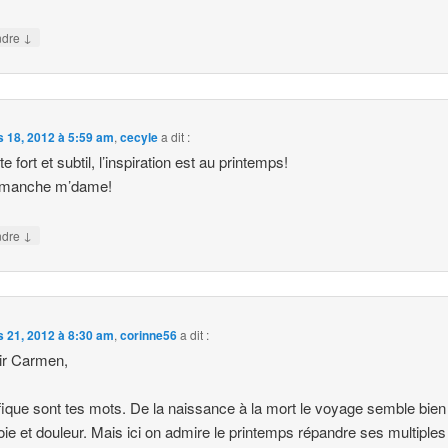
↓
ndre
 18, 2012 à 5:59 am
,
cecyle
a dit :
e fort et subtil, l’inspiration est au printemps!
imanche m’dame!
↓
ndre
 21, 2012 à 8:30 am
,
corinne56
a dit :
ir Carmen,
ique sont tes mots. De la naissance à la mort le voyage semble bien
joie et douleur. Mais ici on admire le printemps répandre ses multiples