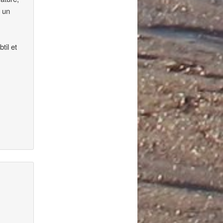
e un
til et