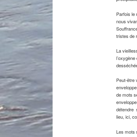
Parfois l
nous vivan
Souffrance
tristes de
La vieille
l’oxygène 
desséchée
Peut-être 
enveloppe 
de mots se
enveloppe 
détendre
s
lieu, ici,
Les mots s