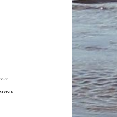
épales
curseurs