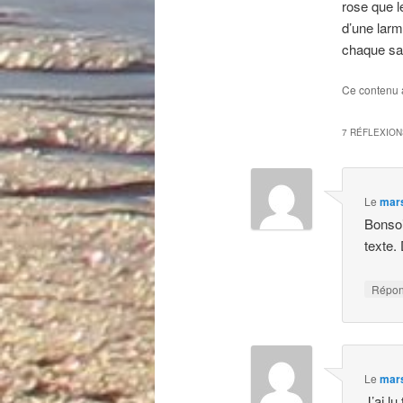
rose que l
d’une larm
chaque sa
Ce contenu 
7 RÉFLEXION
Le
mars
Bonsoi
texte.
Répo
Le
mars
J’ai lu