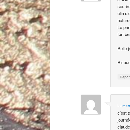
sourir
clin d’
nature
Le pri
fort be
Belle 
Bisou
Répo
Le
mars
c’est 
journ
claud