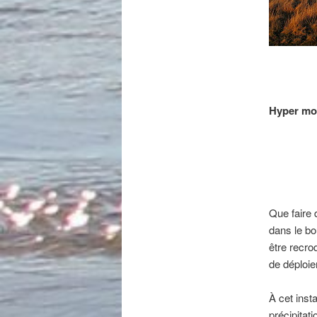
Hyper mot
Que faire 
dans le bo
être recro
de déploie
À
cet inst
précipitati