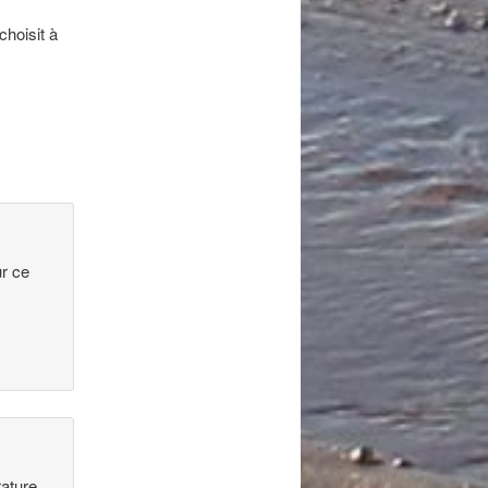
choisit à
ur ce
rature,