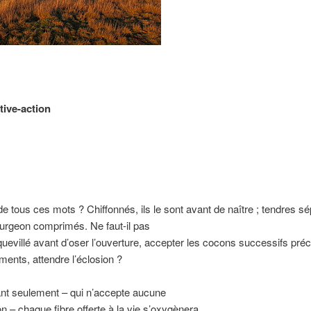
ive-action
de tous ces mots ? Chiffonnés, ils le sont avant de naître ; tendres s
urgeon comprimés. Ne faut-il pas
quevillé avant d’oser l’ouverture, accepter les cocons successifs pré
ments, attendre l’éclosion ?
ant seulement
–
qui n’accepte aucune
on
–
chaque fibre offerte à la vie s’oxygènera.