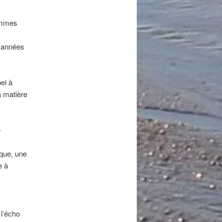
ommes
s années
el à
a matière
e
ique, une
e à
 l’écho