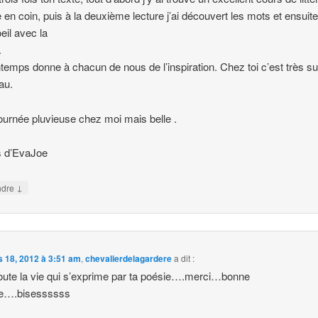
e en coin, puis à la deuxième lecture j’ai découvert les mots et ensuit
oeil avec la
.
ntemps donne à chacun de nous de l’inspiration. Chez toi c’est très sub
au.
journée pluvieuse chez moi mais belle .
s d’EvaJoe
↓
ndre
 18, 2012 à 3:51 am
,
chevalierdelagardere
a dit :
toute la vie qui s’exprime par ta poésie….merci…bonne
ée….bisessssss
e