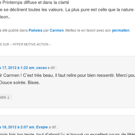
e Printemps diffuse et dans la clarté
e se déclinent toutes les valeurs. La plus pure est celle que la nature 
ison..
a été publié dans
Poésies
par
Carmen
. Mettez-le en favori avec son
permalien
.
S SUR «
HYPER MOTIVE-ACTION
»
 17, 2012 à 1:22 am
,
cacao
a dit :
r Carmen ! C’est très beau, il faut relire pour bien ressentir. Merci po
 Douce soirée. Bises.
↓
ndre
 18, 2012 à 2:07 am
,
Evajoe
a dit :
 trois fois ton texte, tout d’abord j’y ai trouvé un excellent cours de litté