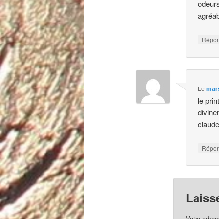
odeurs
agréab
Répo
Le
mars
le pri
divine
claud
Répo
Laiss
Votre adres