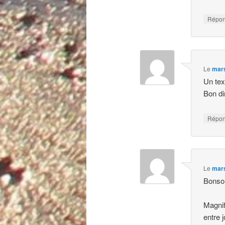
Répo
Le
mars
Un text
Bon d
Répo
Le
mars
Bonso
Magnif
entre 