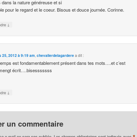
 dans la nature généreuse et si
le pour le regard et le coeur. Bisous et douce journée. Corinne.
↓
ndre
 25, 2012 à 9:19 am
,
chevalierdelagardere
a dit :
ntemps est fondamentablement présent dans tes mots….et c’est
mengt écrit….bisesssssss
e
↓
ndre
er un commentaire
se e-mail ne sera pas publiée.
Les champs obligatoires sont indiqués avec