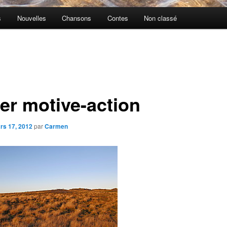
s
Nouvelles
Chansons
Contes
Non classé
er motive-action
rs 17, 2012
par
Carmen