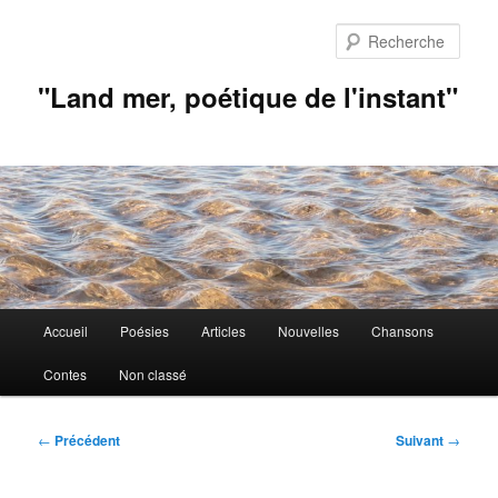
Aller
au
Rech
contenu
principal
"Land mer, poétique de l'instant"
Menu
Accueil
Poésies
Articles
Nouvelles
Chansons
principal
Contes
Non classé
Navigation
←
Précédent
Suivant
→
des
articles