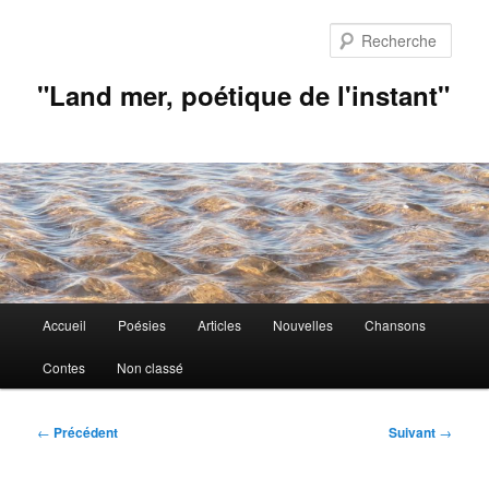
Aller
au
Rech
contenu
principal
"Land mer, poétique de l'instant"
Menu
Accueil
Poésies
Articles
Nouvelles
Chansons
principal
Contes
Non classé
Navigation
←
Précédent
Suivant
→
des
articles