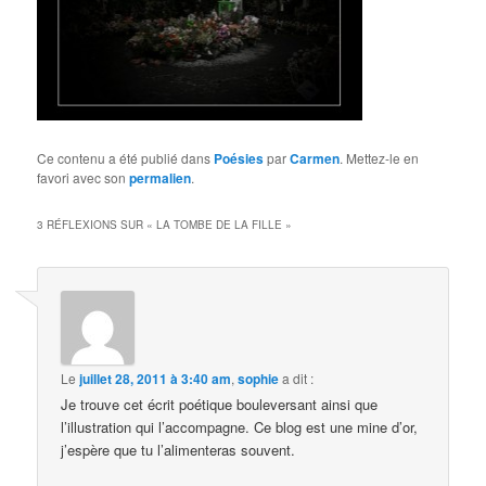
Ce contenu a été publié dans
Poésies
par
Carmen
. Mettez-le en
favori avec son
permalien
.
3 RÉFLEXIONS SUR «
LA TOMBE DE LA FILLE
»
Le
juillet 28, 2011 à 3:40 am
,
sophie
a dit :
Je trouve cet écrit poétique bouleversant ainsi que
l’illustration qui l’accompagne. Ce blog est une mine d’or,
j’espère que tu l’alimenteras souvent.