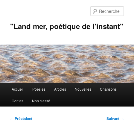
Aller
au
Rech
contenu
principal
"Land mer, poétique de l'instant"
Menu
Accueil
Poésies
Articles
Nouvelles
Chansons
principal
Contes
Non classé
Navigation
←
Précédent
Suivant
→
des
articles