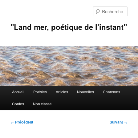
Aller
au
Rech
contenu
principal
"Land mer, poétique de l'instant"
Menu
Accueil
Poésies
Articles
Nouvelles
Chansons
principal
Contes
Non classé
Navigation
←
Précédent
Suivant
→
des
articles