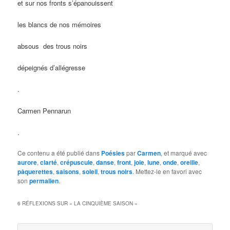
et sur nos fronts s’épanouissent
les blancs de nos mémoires
absous des trous noirs
dépeignés d’allégresse
.
Carmen Pennarun
.
Ce contenu a été publié dans
Poésies
par
Carmen
, et marqué avec
aurore
,
clarté
,
crépuscule
,
danse
,
front
,
joie
,
lune
,
onde
,
oreille
,
pâquerettes
,
saisons
,
soleil
,
trous noirs
. Mettez-le en favori avec
son
permalien
.
6 RÉFLEXIONS SUR «
LA CINQUIÈME SAISON
»