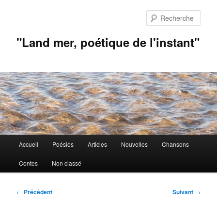
Aller
au
Rech
contenu
principal
"Land mer, poétique de l'instant"
Menu
Accueil
Poésies
Articles
Nouvelles
Chansons
principal
Contes
Non classé
Navigation
←
Précédent
Suivant
→
des
articles