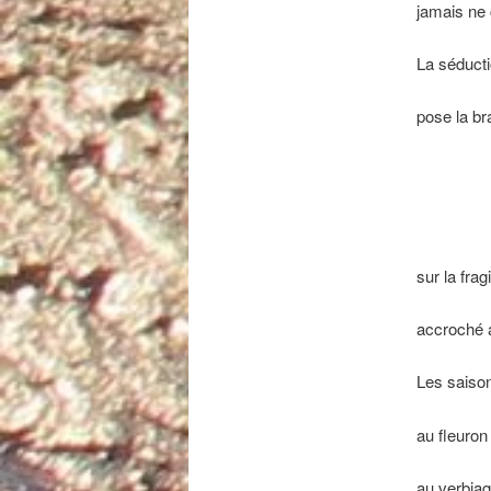
jamais ne 
La séducti
pose la br
sur la fra
accroché 
Les saiso
au fleuro
au verbiag