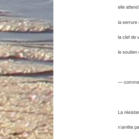
elle attend
la serrure 
la clef de
le soutien
— comme 
La résist
n’arrête p