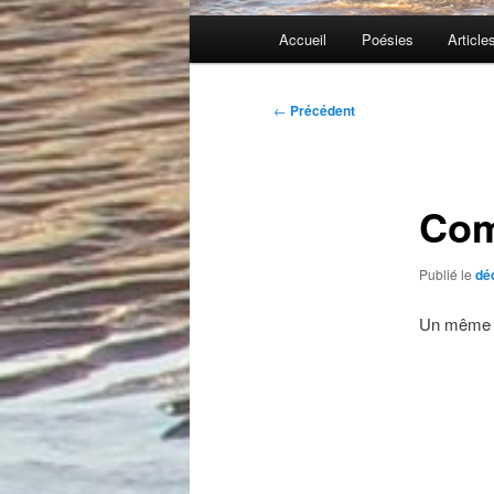
Menu
Accueil
Poésies
Article
principal
Navigation
←
Précédent
des
articles
Com
Publié le
dé
Un même 