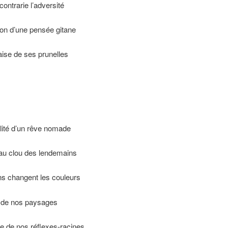
contrarie l’adversité
on d’une pensée gitane
aise de ses prunelles
gilité d’un rêve nomade
au clou des lendemains
ns changent les couleurs
n de nos paysages
e de nos réflexes-racines