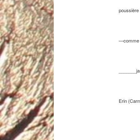
poussière 
—comme u
_______ja
Erin (Carm