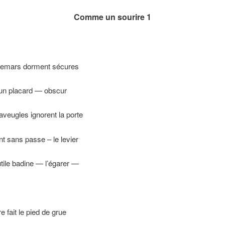
Comme un sourire 1
emars dorment sécures
 d’un placard — obscur
veugles ignorent la porte
ent sans passe – le levier
utile badine — l’égarer —
 fait le pied de grue