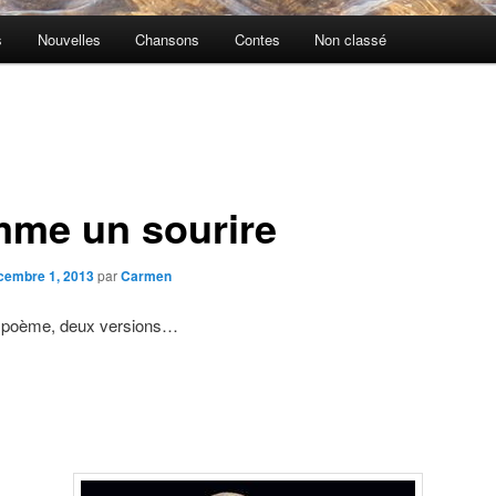
s
Nouvelles
Chansons
Contes
Non classé
me un sourire
cembre 1, 2013
par
Carmen
poème, deux versions…