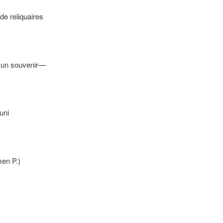
de reliquaires
n souvenir—
uni
en P.)