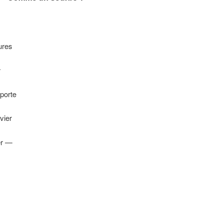
ures
r
porte
vier
er —