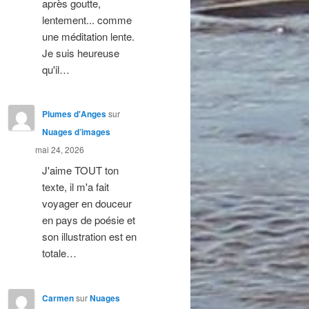
après goutte,
lentement... comme
une méditation lente.
Je suis heureuse
qu'il…
Plumes d'Anges
sur
Nuages d’images
mai 24, 2026
J'aime TOUT ton
texte, il m'a fait
voyager en douceur
en pays de poésie et
son illustration est en
totale…
Carmen
sur
Nuages