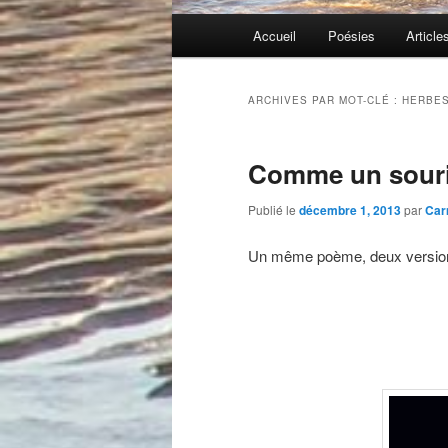
Menu
Accueil
Poésies
Article
principal
ARCHIVES PAR MOT-CLÉ :
HERBES
Comme un souri
Publié le
décembre 1, 2013
par
Car
Un même poème, deux versi