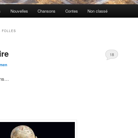
s
Nouvelles
Chansons
Contes
Non classé
 FOLLES
re
18
men
ons…