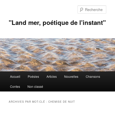
Aller
Aller
au
au
Rech
contenu
contenu
principal
secondaire
"Land mer, poétique de l'instant"
Menu
Accueil
Poésies
Articles
Nouvelles
Chansons
principal
Contes
Non classé
ARCHIVES PAR MOT-CLÉ :
CHEMISE DE NUIT