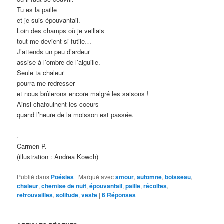
Tu es la paille
et je suis épouvantail.
Loin des champs où je veillais
tout me devient si futile…
J’attends un peu d’ardeur
assise à l’ombre de l’aiguille.
Seule ta chaleur
pourra me redresser
et nous brûlerons encore malgré les saisons !
Ainsi chafouinent les coeurs
quand l’heure de la moisson est passée.
.
Carmen P.
(illustration : Andrea Kowch)
Publié dans
Poésies
|
Marqué avec
amour
,
automne
,
boisseau
,
chaleur
,
chemise de nuit
,
épouvantail
,
paille
,
récoltes
,
retrouvailles
,
solitude
,
veste
|
6
Réponses