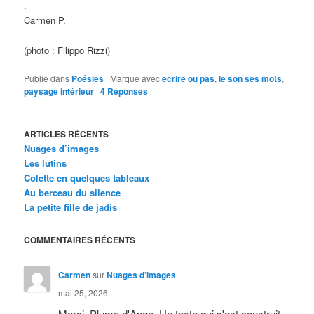
.
Carmen P.
(photo : Filippo Rizzi)
Publié dans
Poésies
|
Marqué avec
ecrire ou pas
,
le son ses mots
,
paysage intérieur
|
4
Réponses
ARTICLES RÉCENTS
Nuages d’images
Les lutins
Colette en quelques tableaux
Au berceau du silence
La petite fille de jadis
COMMENTAIRES RÉCENTS
Carmen
sur
Nuages d’images
mai 25, 2026
Merci, Plume d'Ange. Un texte qui s'est construit