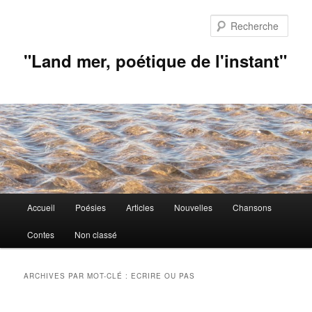
Aller
Aller
au
au
Rech
contenu
contenu
principal
secondaire
"Land mer, poétique de l'instant"
Menu
Accueil
Poésies
Articles
Nouvelles
Chansons
principal
Contes
Non classé
ARCHIVES PAR MOT-CLÉ :
ECRIRE OU PAS