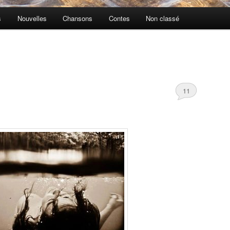
s
Nouvelles
Chansons
Contes
Non classé
11