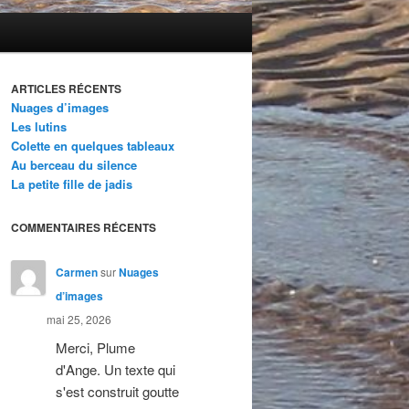
ARTICLES RÉCENTS
Nuages d’images
Les lutins
Colette en quelques tableaux
Au berceau du silence
La petite fille de jadis
COMMENTAIRES RÉCENTS
Carmen
sur
Nuages
d’images
mai 25, 2026
Merci, Plume
d'Ange. Un texte qui
s'est construit goutte