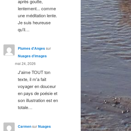
après goutte,
lentement... comme
une méditation lente.
Je suis heureuse
qu'il…
Plumes d'Anges
sur
Nuages d’images
mai 24, 2026
J'aime TOUT ton
texte, il m'a fait
voyager en douceur
en pays de poésie et
son illustration est en
totale…
Carmen
sur
Nuages