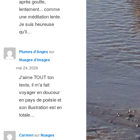
après goutte,
lentement... comme
une méditation lente.
Je suis heureuse
qu'il…
Plumes d'Anges
sur
Nuages d’images
mai 24, 2026
J'aime TOUT ton
texte, il m'a fait
voyager en douceur
en pays de poésie et
son illustration est en
totale…
Carmen
sur
Nuages