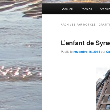
Menu
Accueil
Poésies
Article
principal
ARCHIVES PAR MOT-CLÉ :
GRATIT
L’enfant de Syr
Publié le
novembre 16, 2014
par
Ca