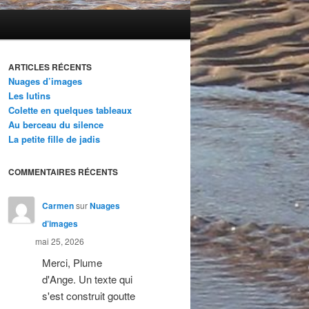
ARTICLES RÉCENTS
Nuages d’images
Les lutins
Colette en quelques tableaux
Au berceau du silence
La petite fille de jadis
COMMENTAIRES RÉCENTS
Carmen
sur
Nuages
d’images
mai 25, 2026
Merci, Plume
d'Ange. Un texte qui
s'est construit goutte