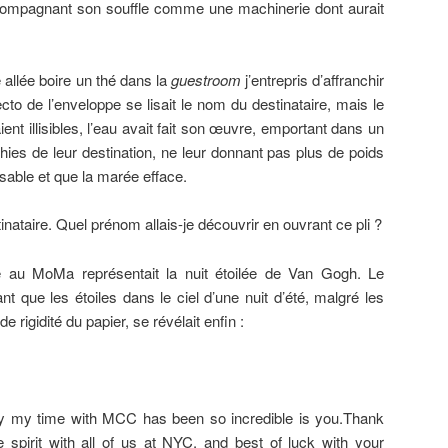
ccompagnant son souffle comme une machinerie dont aurait
 allée boire un thé dans la
guestroom
j’entrepris d’affranchir
ecto de l’enveloppe se lisait le nom du destinataire, mais le
ent illisibles, l’eau avait fait son œuvre, emportant dans un
phies de leur destination, ne leur donnant pas plus de poids
sable et que la marée efface.
tinataire. Quel prénom allais-je découvrir en ouvrant ce pli ?
e au MoMa représentait la nuit étoilée de Van Gogh. Le
t que les étoiles dans le ciel d’une nuit d’été, malgré les
 rigidité du papier, se révélait enfin :
 my time with MCC has been so incredible is you.Thank
 spirit with all of us at NYC, and best of luck with your