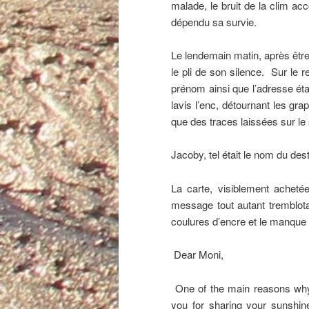
malade, le bruit de la clim a
dépendu sa survie.
Le lendemain matin, après être
le pli de son silence. Sur le r
prénom ainsi que l’adresse étai
lavis l’enc, détournant les gra
que des traces laissées sur le 
Jacoby, tel était le nom du des
La carte, visiblement acheté
message tout autant tremblotan
coulures d’encre et le manque de
Dear Moni,
One of the main reasons why
you for sharing your sunshine