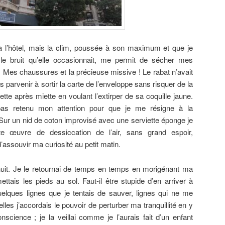
 à l’hôtel, mais la clim, poussée à son maximum et que je
le bruit qu’elle occasionnait, me permit de sécher mes
 Mes chaussures et la précieuse missive ! Le rabat n’avait
s parvenir à sortir la carte de l’enveloppe sans risquer de la
miette après miette en voulant l’extirper de sa coquille jaune.
pas retenu mon attention pour que je me résigne à la
 Sur un nid de coton improvisé avec une serviette éponge je
te œuvre de dessiccation de l’air, sans grand espoir,
assouvir ma curiosité au petit matin.
uit. Je le retournai de temps en temps en morigénant ma
ttais les pieds au sol. Faut-il être stupide d’en arriver à
elques lignes que je tentais de sauver, lignes qui ne me
lles j’accordais le pouvoir de perturber ma tranquillité en y
science ; je la veillai comme je l’aurais fait d’un enfant