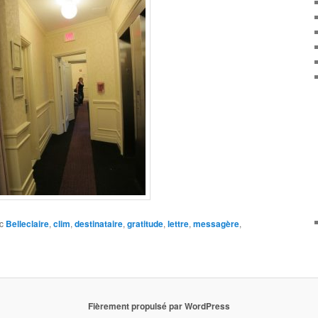
c
Belleclaire
,
clim
,
destinataire
,
gratitude
,
lettre
,
messagère
,
Fièrement propulsé par WordPress