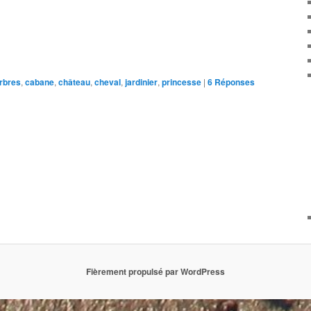
rbres
,
cabane
,
château
,
cheval
,
jardinier
,
princesse
|
6
Réponses
Fièrement propulsé par WordPress