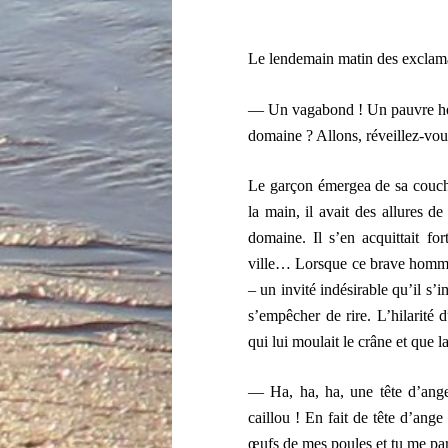
Le lendemain matin des exclamat
— Un vagabond ! Un pauvre hère
domaine ? Allons, réveillez-vous
Le garçon émergea de sa couche
la main, il avait des allures de 
domaine. Il s’en acquittait for
ville… Lorsque ce brave homme v
– un invité indésirable qu’il s’
s’empêcher de rire. L’hilarité 
qui lui moulait le crâne et que 
— Ha, ha, ha, une tête d’ange
caillou ! En fait de tête d’ange
œufs de mes poules et tu me para