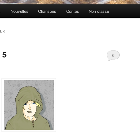
s
Nouvelles
Chansons
Contes
Non classé
IER
 5
6