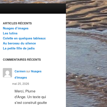
ARTICLES RÉCENTS
Nuages d’images
Les lutins
Colette en quelques tableaux
Au berceau du silence
La petite fille de jadis
COMMENTAIRES RÉCENTS
Carmen
sur
Nuages
d’images
mai 25, 2026
Merci, Plume
d'Ange. Un texte qui
s'est construit goutte