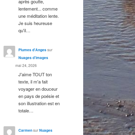
après goutte,
lentement... comme
une méditation lente.
Je suis heureuse
qu'il…
Plumes d'Anges
sur
Nuages d’images
mai 24, 2026
J'aime TOUT ton
texte, il m'a fait
voyager en douceur
en pays de poésie et
son illustration est en
totale…
Carmen
sur
Nuages