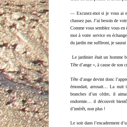
— Excusez-moi si je vous ai e
chassez pas. J’ai besoin de votre
Comme vous semblez vous en êt
moi à votre service en échang
du jardin me suffiront, je saura
Le jardinier était un homme b
Tête d’ange », à cause de son c
Tête d’ange devint donc l’apprent
émondait, arrosait… La nuit i
branches d’un cèdre, il aima
endormie… il découvrit bientô
d’intérêt, non plus !
Le soir dans l’encadrement d’une