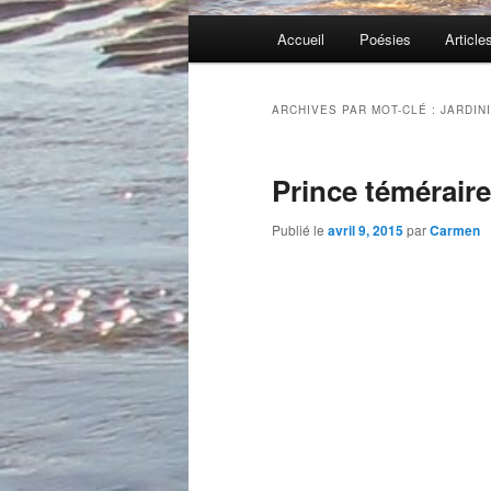
Menu
Accueil
Poésies
Article
principal
ARCHIVES PAR MOT-CLÉ :
JARDIN
Prince téméraire
Publié le
avril 9, 2015
par
Carmen