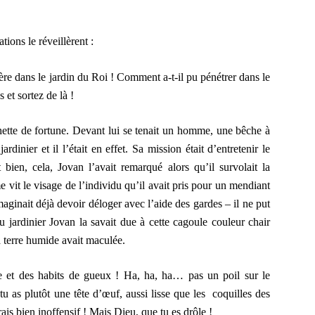
ions le réveillèrent :
 dans le jardin du Roi ! Comment a-t-il pu pénétrer dans le
 et sortez de là !
tte de fortune. Devant lui se tenait un homme, une bêche à
jardinier et il l’était en effet. Sa mission était d’entretenir le
t bien, cela, Jovan l’avait remarqué alors qu’il survolait la
it le visage de l’individu qu’il avait pris pour un mendiant
imaginait déjà devoir déloger avec l’aide des gardes – il ne put
du jardinier Jovan la savait due à cette cagoule couleur chair
la terre humide avait maculée.
 et des habits de gueux ! Ha, ha, ha… pas un poil sur le
 tu as plutôt une tête d’œuf, aussi lisse que les coquilles des
is bien inoffensif ! Mais Dieu, que tu es drôle !