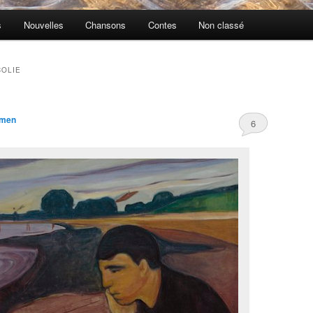
s
Nouvelles
Chansons
Contes
Non classé
OLIE
men
6