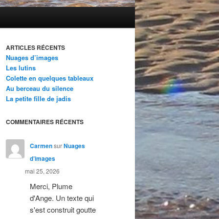
ARTICLES RÉCENTS
Nuages d’images
Les lutins
Colette en quelques tableaux
Au berceau du silence
La petite fille de jadis
COMMENTAIRES RÉCENTS
Carmen
sur
Nuages
d’images
mai 25, 2026
Merci, Plume
d'Ange. Un texte qui
s'est construit goutte