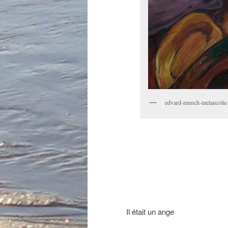
edvard-munch-melancolie
Il était un ange