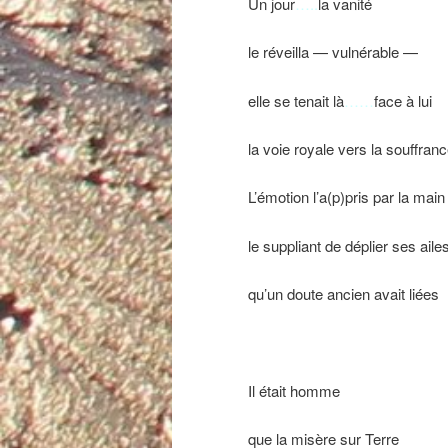
Un jour
…..
la vanité
le réveilla — vulnérable —
elle se tenait là
……
face à lui
la voie royale vers la souffran
L’émotion l’a(p)pris par la main
le suppliant de déplier ses aile
qu’un doute ancien avait liées
Il était homme
que la misère sur Terre