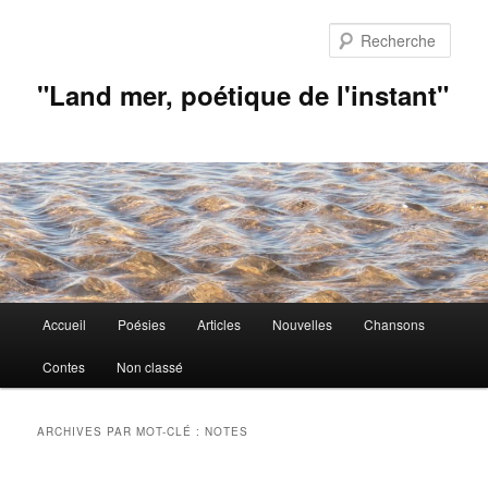
Aller
Aller
au
au
Rech
contenu
contenu
principal
secondaire
"Land mer, poétique de l'instant"
Menu
Accueil
Poésies
Articles
Nouvelles
Chansons
principal
Contes
Non classé
ARCHIVES PAR MOT-CLÉ :
NOTES