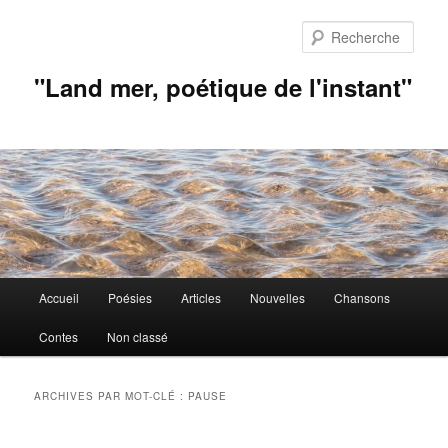
Aller
Aller
au
au
Rech
contenu
contenu
principal
secondaire
"Land mer, poétique de l'instant"
Menu
Accueil
Poésies
Articles
Nouvelles
Chansons
principal
Contes
Non classé
ARCHIVES PAR MOT-CLÉ :
PAUSE