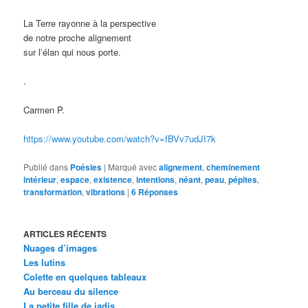
La Terre rayonne à la perspective
de notre proche alignement
sur l’élan qui nous porte.
.
Carmen P.
https://www.youtube.com/watch?v=fBVv7udJI7k
Publié dans
Poésies
|
Marqué avec
alignement
,
cheminement
intérieur
,
espace
,
existence
,
intentions
,
néant
,
peau
,
pépites
,
transformation
,
vibrations
|
6
Réponses
ARTICLES RÉCENTS
Nuages d’images
Les lutins
Colette en quelques tableaux
Au berceau du silence
La petite fille de jadis