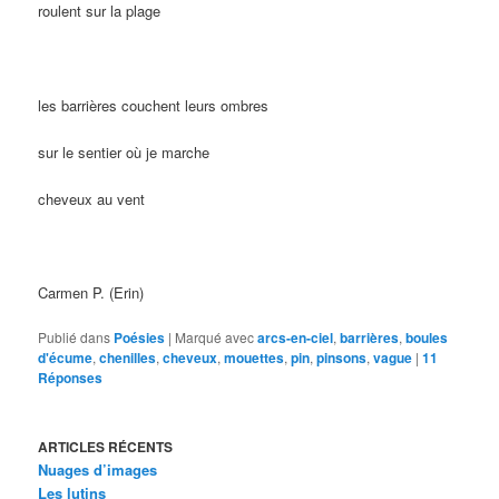
roulent sur la plage
les barrières couchent leurs ombres
sur le sentier où je marche
cheveux au vent
Carmen P. (Erin)
Publié dans
Poésies
|
Marqué avec
arcs-en-ciel
,
barrières
,
boules
d'écume
,
chenilles
,
cheveux
,
mouettes
,
pin
,
pinsons
,
vague
|
11
Réponses
ARTICLES RÉCENTS
Nuages d’images
Les lutins