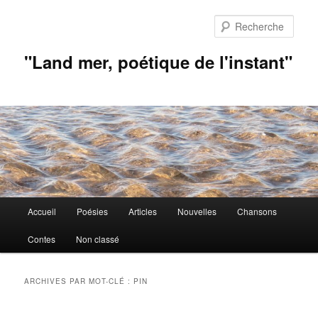
Aller
Aller
au
au
Rech
contenu
contenu
principal
secondaire
"Land mer, poétique de l'instant"
Menu
Accueil
Poésies
Articles
Nouvelles
Chansons
principal
Contes
Non classé
ARCHIVES PAR MOT-CLÉ :
PIN