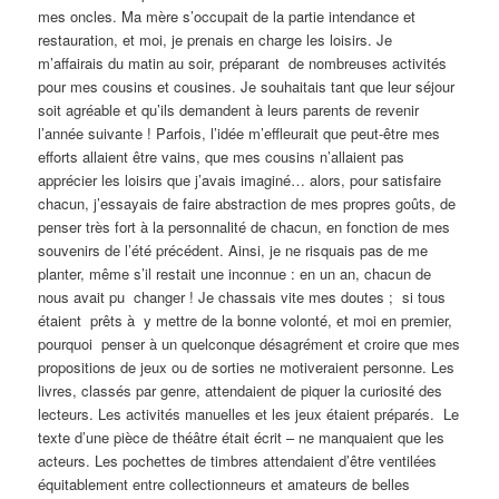
mes oncles. Ma mère s’occupait de la partie intendance et
restauration, et moi, je prenais en charge les loisirs. Je
m’affairais du matin au soir, préparant de nombreuses activités
pour mes cousins et cousines. Je souhaitais tant que leur séjour
soit agréable et qu’ils demandent à leurs parents de revenir
l’année suivante ! Parfois, l’idée m’effleurait que peut-être mes
efforts allaient être vains, que mes cousins n’allaient pas
apprécier les loisirs que j’avais imaginé… alors, pour satisfaire
chacun, j’essayais de faire abstraction de mes propres goûts, de
penser très fort à la personnalité de chacun, en fonction de mes
souvenirs de l’été précédent. Ainsi, je ne risquais pas de me
planter, même s’il restait une inconnue : en un an, chacun de
nous avait pu changer ! Je chassais vite mes doutes ; si tous
étaient prêts à y mettre de la bonne volonté, et moi en premier,
pourquoi penser à un quelconque désagrément et croire que mes
propositions de jeux ou de sorties ne motiveraient personne. Les
livres, classés par genre, attendaient de piquer la curiosité des
lecteurs. Les activités manuelles et les jeux étaient préparés. Le
texte d’une pièce de théâtre était écrit – ne manquaient que les
acteurs. Les pochettes de timbres attendaient d’être ventilées
équitablement entre collectionneurs et amateurs de belles