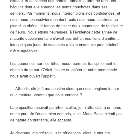
oiseaux et au silence des arbres. Jamais la forêt ne trahit les
béguins dont elle entendit les noms chuchotés dans ses
sentiers. Par moments, nous interrompions nos confidences, et
nous nous poursuivions en riant, puis nous nous assîmes au
pied d’un chêne, le temps de tisser deux couronnes de feuilles et
de fleurs. Nous étions heureuses, à l’évidence cette année de
maturité supplémentaire n’avait pas détruit nos liens d’amitié…
les quelques jours de vacances à vivre ensemble promettaient
d’être agréables.
Les couronnes sur nos têtes, nous reprîmes tranquillement le
chemin du retour. C’était l’heure du goûter et notre promenade
nous avait ouvert l’appétit.
— Attends, dis-je à ma cousine alors que nous longions le mur
du cimetière, veux-tu que nous entrions ?
La proposition pouvait paraître insolite, je m’attendais à un refus
de sa part. Je l’aurais bien compris, mais Marie-Paule n’était pas
de nature contrariante, elle accepta.
Je devinais, malgré tout, ses réticences, alors je pris ma