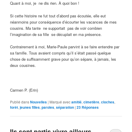
Quant à moi, je ne dis rien. À quoi bon !
Si cette histoire ne fut tout d’abord pas écoutée, elle eut
néanmoins pour conséquence d’écourter les vacances de mes
cousins. Ma tante ne supportait pas de voir combien
l’imagination de sa fille se décuplait en ma présence.
Contrairement à moi, Marie-Paule parvint à se faire entendre par
sa famille. Tous avaient compris qu’il s’était passé quelque
chose de suffisamment grave pour qu’on sépare, à jamais, les
deux cousines.
Carmen P. (Erin)
Publié dans
Nouvelles
|
Marqué avec
amitié
,
cimetière
,
cloches
,
forêt
,
jeunes filles
,
paroles
,
séparation
|
23
Réponses
Ils sont partis vivre ailleurs