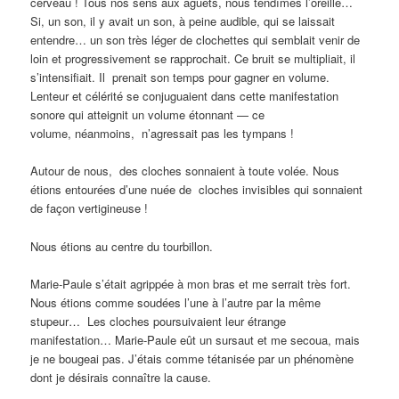
cerveau ! Tous nos sens aux aguets, nous tendîmes l’oreille…
Si, un son, il y avait un son, à peine audible, qui se laissait
entendre… un son très léger de clochettes qui semblait venir de
loin et progressivement se rapprochait. Ce bruit se multipliait, il
s’intensifiait. Il prenait son temps pour gagner en volume.
Lenteur et célérité se conjuguaient dans cette manifestation
sonore qui atteignit un volume étonnant — ce
volume, néanmoins, n’agressait pas les tympans !
Autour de nous, des cloches sonnaient à toute volée. Nous
étions entourées d’une nuée de cloches invisibles qui sonnaient
de façon vertigineuse !
Nous étions au centre du tourbillon.
Marie-Paule s’était agrippée à mon bras et me serrait très fort.
Nous étions comme soudées l’une à l’autre par la même
stupeur… Les cloches poursuivaient leur étrange
manifestation… Marie-Paule eût un sursaut et me secoua, mais
je ne bougeai pas. J’étais comme tétanisée par un phénomène
dont je désirais connaître la cause.