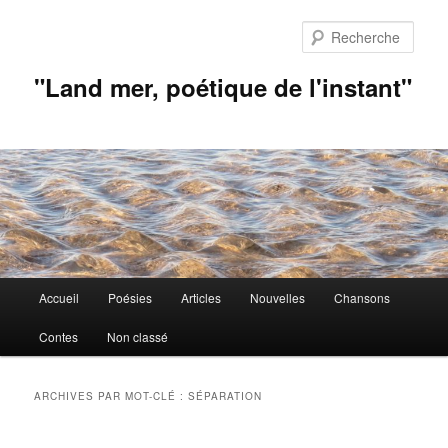
Aller
Aller
au
au
Rech
contenu
contenu
principal
secondaire
"Land mer, poétique de l'instant"
Menu
Accueil
Poésies
Articles
Nouvelles
Chansons
principal
Contes
Non classé
ARCHIVES PAR MOT-CLÉ :
SÉPARATION