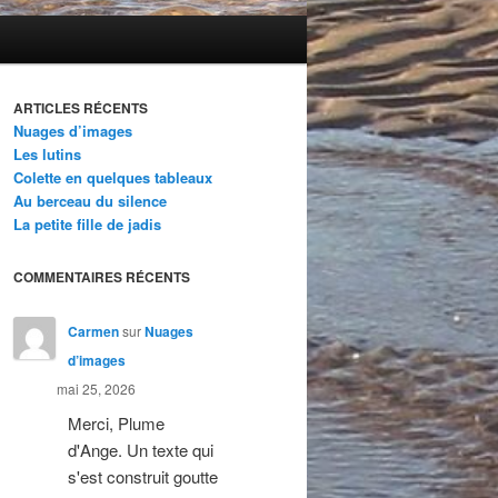
ARTICLES RÉCENTS
Nuages d’images
Les lutins
Colette en quelques tableaux
Au berceau du silence
La petite fille de jadis
COMMENTAIRES RÉCENTS
Carmen
sur
Nuages
d’images
mai 25, 2026
Merci, Plume
d'Ange. Un texte qui
s'est construit goutte