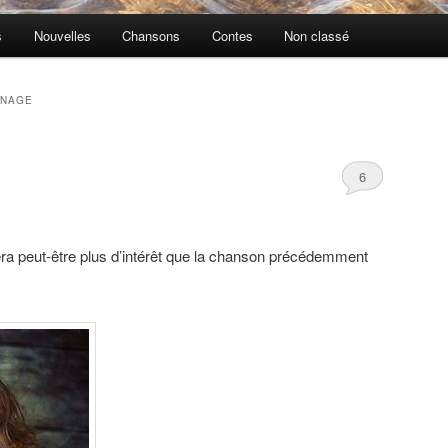
s
Nouvelles
Chansons
Contes
Non classé
GNAGE
6
lera peut-être plus d’intérêt que la chanson précédemment