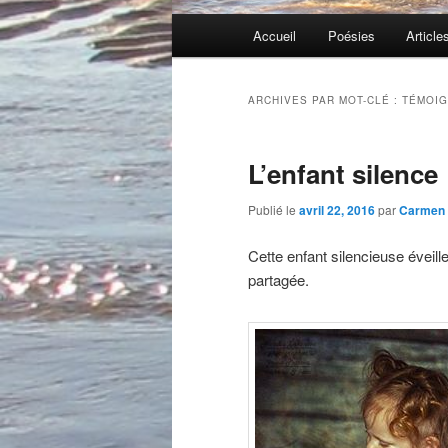
Menu
Accueil
Poésies
Article
principal
ARCHIVES PAR MOT-CLÉ :
TÉMOI
L’enfant silence
Publié le
avril 22, 2016
par
Carmen
Cette enfant silencieuse éveil
partagée.