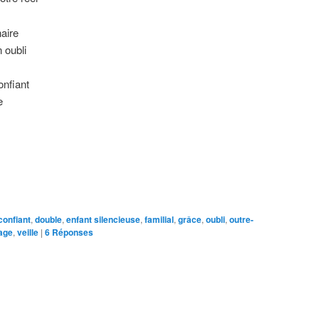
naire
 oubli
onfiant
e
confiant
,
double
,
enfant silencieuse
,
familial
,
grâce
,
oubli
,
outre-
age
,
veille
|
6
Réponses