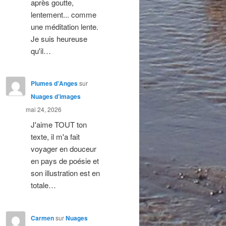
après goutte,
lentement... comme
une méditation lente.
Je suis heureuse
qu'il…
Plumes d'Anges
sur
Nuages d’images
mai 24, 2026
J'aime TOUT ton
texte, il m'a fait
voyager en douceur
en pays de poésie et
son illustration est en
totale…
Carmen
sur
Nuages