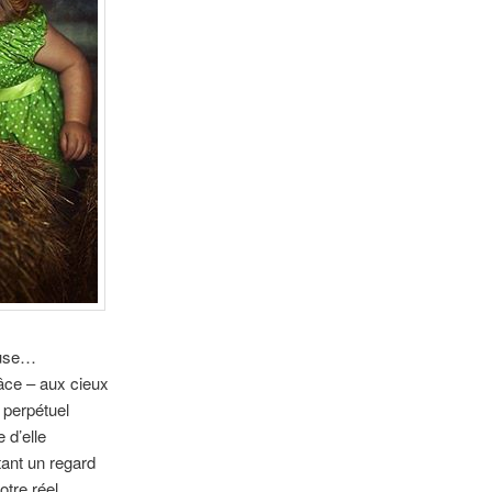
use
…
ce – aux cieux
 perpétuel
 d’elle
tant un regard
tre réel