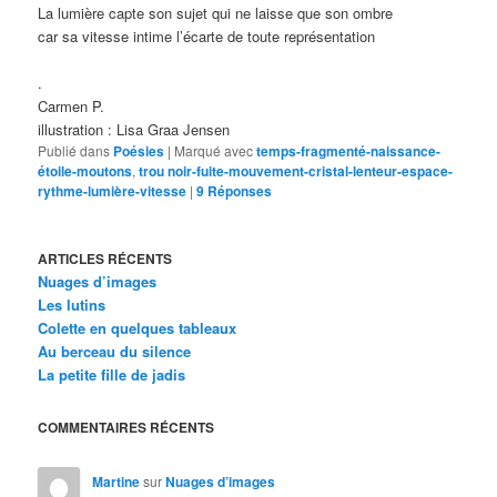
La lumière capte son sujet qui ne laisse que son ombre
car sa vitesse intime l’écarte de toute représentation
.
Carmen P.
illustration : Lisa Graa Jensen
Publié dans
Poésies
|
Marqué avec
temps-fragmenté-naissance-
étoile-moutons
,
trou noir-fuite-mouvement-cristal-lenteur-espace-
rythme-lumière-vitesse
|
9
Réponses
ARTICLES RÉCENTS
Nuages d’images
Les lutins
Colette en quelques tableaux
Au berceau du silence
La petite fille de jadis
COMMENTAIRES RÉCENTS
Martine
sur
Nuages d’images