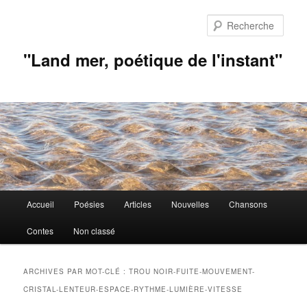
Aller
Aller
au
au
Rech
contenu
contenu
principal
secondaire
"Land mer, poétique de l'instant"
Menu
Accueil
Poésies
Articles
Nouvelles
Chansons
principal
Contes
Non classé
ARCHIVES PAR MOT-CLÉ :
TROU NOIR-FUITE-MOUVEMENT-
CRISTAL-LENTEUR-ESPACE-RYTHME-LUMIÈRE-VITESSE