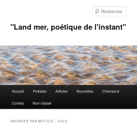
Aller
Aller
au
au
Rech
contenu
contenu
principal
secondaire
"Land mer, poétique de l'instant"
Menu
Accueil
Poésies
Articles
Nouvelles
Chansons
principal
Contes
Non classé
ARCHIVES PAR MOT-CLÉ :
VOLS