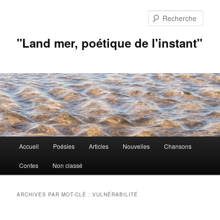
Aller
Aller
au
au
Rech
contenu
contenu
principal
secondaire
"Land mer, poétique de l'instant"
Menu
Accueil
Poésies
Articles
Nouvelles
Chansons
principal
Contes
Non classé
ARCHIVES PAR MOT-CLÉ :
VULNÉRABILITÉ