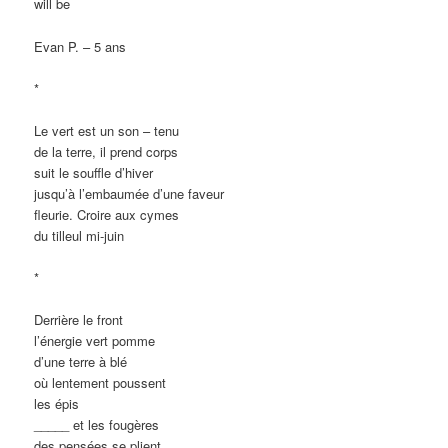
will be
Evan P. – 5 ans
*
Le vert est un son – tenu
de la terre, il prend corps
suit le souffle d’hiver
jusqu’à l’embaumée d’une faveur
fleurie. Croire aux cymes
du tilleul mi-juin
*
Derrière le front
l’énergie vert pomme
d’une terre à blé
où lentement poussent
les épis
_____ et les fougères
des pensées se plient