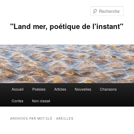
Aller
Aller
au
au
Rech
contenu
contenu
principal
secondaire
"Land mer, poétique de l'instant"
Menu
Accueil
Poésies
Articles
Nouvelles
Chansons
principal
Contes
Non classé
ARCHIVES PAR MOT-CLÉ :
ABEILLES