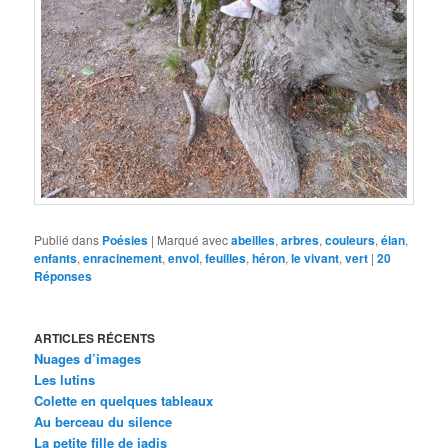
Publié dans
Poésies
|
Marqué avec
abeilles
,
arbres
,
couleurs
,
élan
,
enfants
,
enracinement
,
envol
,
feuilles
,
héron
,
le vivant
,
vert
|
20
Réponses
ARTICLES RÉCENTS
Nuages d’images
Les lutins
Colette en quelques tableaux
Au berceau du silence
La petite fille de jadis