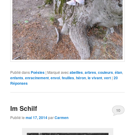
Publié dans
Poésies
|
Marqué avec
abeilles
,
arbres
,
couleurs
,
élan
,
enfants
,
enracinement
,
envol
,
feuilles
,
héron
,
le vivant
,
vert
|
20
Réponses
Im Schilf
10
Publié le
mai 17, 2014
par
Carmen