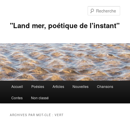
Aller
Aller
au
au
Rech
contenu
contenu
principal
secondaire
"Land mer, poétique de l'instant"
Menu
Accueil
Poésies
Articles
Nouvelles
Chansons
principal
Contes
Non classé
ARCHIVES PAR MOT-CLÉ :
VERT