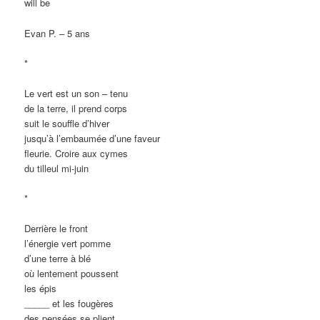
will be
Evan P. – 5 ans
*
Le vert est un son – tenu
de la terre, il prend corps
suit le souffle d’hiver
jusqu’à l’embaumée d’une faveur
fleurie. Croire aux cymes
du tilleul mi-juin
*
Derrière le front
l’énergie vert pomme
d’une terre à blé
où lentement poussent
les épis
_____ et les fougères
des pensées se plient