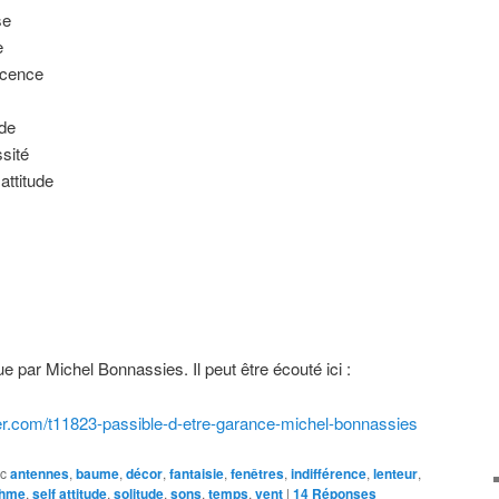
se
e
scence
ude
sité
 attitude
par Michel Bonnassies. Il peut être écouté ici :
ier.com/t11823-passible-d-etre-garance-michel-bonnassies
c
antennes
,
baume
,
décor
,
fantaisie
,
fenêtres
,
indifférence
,
lenteur
,
thme
,
self attitude
,
solitude
,
sons
,
temps
,
vent
|
14
Réponses