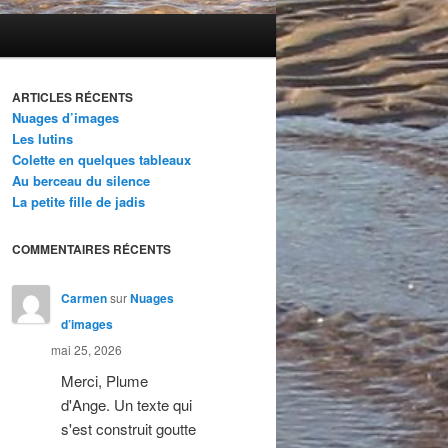
ARTICLES RÉCENTS
Nuages d’images
Les lutins
Colette en quelques tableaux
Au berceau du silence
La petite fille de jadis
COMMENTAIRES RÉCENTS
Carmen
sur
Nuages
d’images
mai 25, 2026
Merci, Plume
d'Ange. Un texte qui
s'est construit goutte