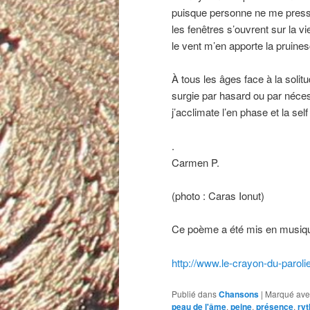
puisque personne ne me pres
les fenêtres s’ouvrent sur la vi
le vent m’en apporte la pruine
À tous les âges face à la solit
surgie par hasard ou par néces
j’acclimate l’en phase et la self
.
Carmen P.
(photo : Caras Ionut)
Ce poème a été mis en musique 
http://www.le-crayon-du-parol
Publié dans
Chansons
|
Marqué ave
peau de l'âme
,
peine
,
présence
,
ry