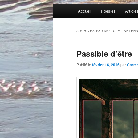
Menu
Accueil
Poésies
Article
principal
ARCHIVES PAR MOT-CLÉ :
ANTEN
Passible d’être
Publié le
février 16, 2016
par
Carm