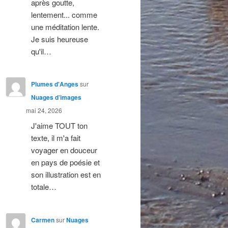
après goutte,
lentement... comme
une méditation lente.
Je suis heureuse
qu'il…
Plumes d'Anges
sur
Nuages d’images
mai 24, 2026
J'aime TOUT ton
texte, il m'a fait
voyager en douceur
en pays de poésie et
son illustration est en
totale…
Carmen
sur
Nuages