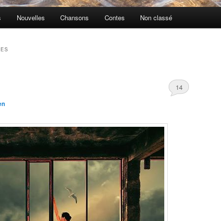
s
Nouvelles
Chansons
Contes
Non classé
NES
14
en