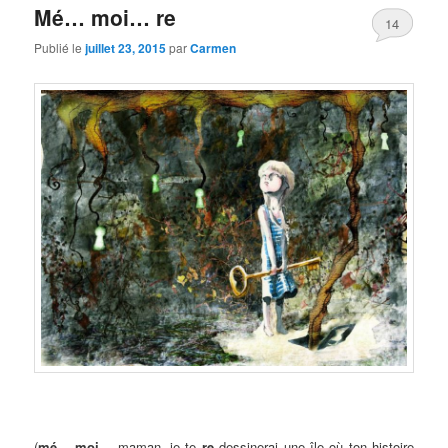
Mé… moi… re
14
Publié le
juillet 23, 2015
par
Carmen
(
mé
…
moi
… maman, je te
re
dessinerai une île où ton histoire