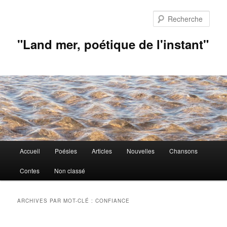
Aller
Aller
au
au
Rech
contenu
contenu
principal
secondaire
"Land mer, poétique de l'instant"
Menu
Accueil
Poésies
Articles
Nouvelles
Chansons
principal
Contes
Non classé
ARCHIVES PAR MOT-CLÉ :
CONFIANCE