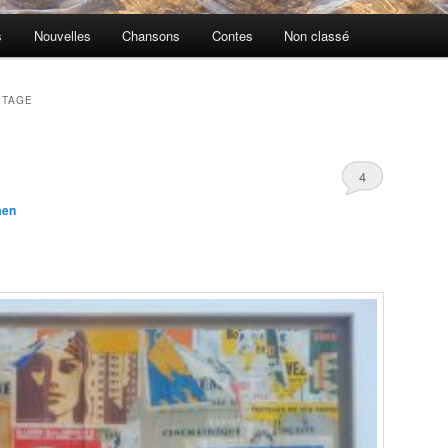
s
Nouvelles
Chansons
Contes
Non classé
PTAGE
4
men