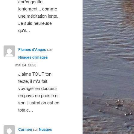
après goutte,
lentement... comme
une méditation lente.
Je suis heureuse
qu'il…
Plumes d'Anges
sur
Nuages d’images
mai 24, 2026
J'aime TOUT ton
texte, il m'a fait
voyager en douceur
en pays de poésie et
son illustration est en
totale…
Carmen
sur
Nuages