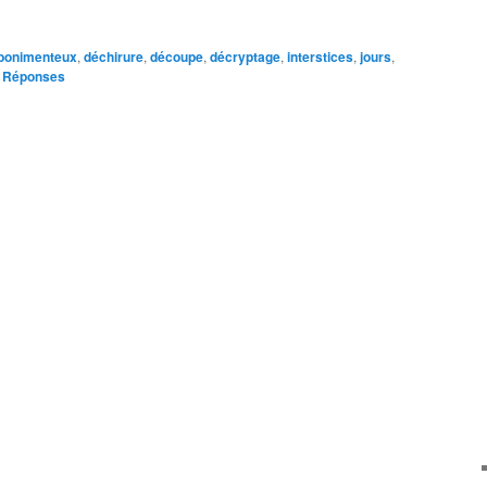
bonimenteux
,
déchirure
,
découpe
,
décryptage
,
interstices
,
jours
,
Réponses