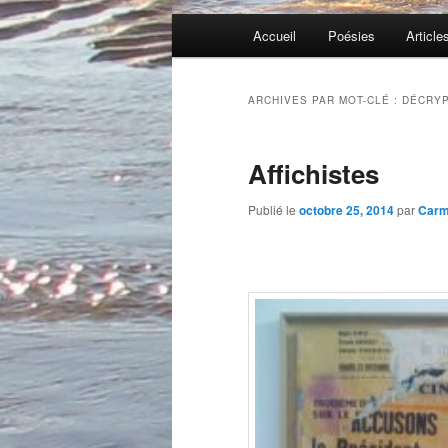
Menu
Accueil
Poésies
Article
principal
ARCHIVES PAR MOT-CLÉ :
DÉCRY
Affichistes
Publié le
octobre 25, 2014
par
Car