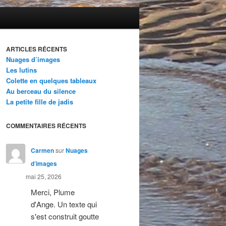
ARTICLES RÉCENTS
Nuages d’images
Les lutins
Colette en quelques tableaux
Au berceau du silence
La petite fille de jadis
COMMENTAIRES RÉCENTS
Carmen
sur
Nuages
d’images
mai 25, 2026
Merci, Plume
d'Ange. Un texte qui
s'est construit goutte